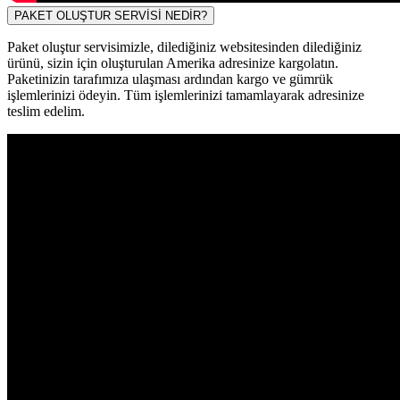
PAKET OLUŞTUR SERVİSİ NEDİR?
Paket oluştur servisimizle, dilediğiniz websitesinden dilediğiniz
ürünü, sizin için oluşturulan Amerika adresinize kargolatın.
Paketinizin tarafımıza ulaşması ardından kargo ve gümrük
işlemlerinizi ödeyin. Tüm işlemlerinizi tamamlayarak adresinize
teslim edelim.