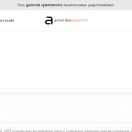
Tüm
gümrük işlemleriniz
tarafımızdan yapılmaktadır.
SİTELERİ
, 2017 yılından beri kozmetikten sporcu gıdalarına, giyimden yiyecek ürünlerine, 