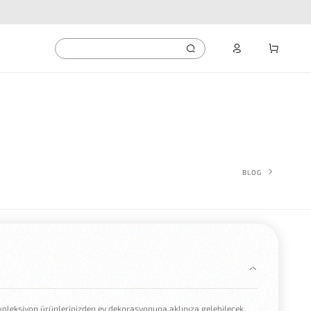
BLOG
koleksiyon ürünlerinizden ev dekorasyonuna aklınıza gelebilecek