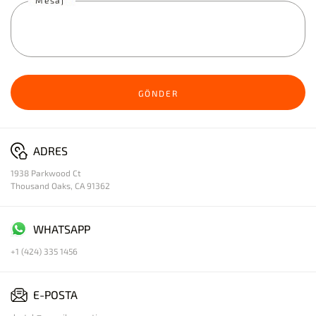
GÖNDER
ADRES
1938 Parkwood Ct
Thousand Oaks, CA 91362
WHATSAPP
+1 (424) 335 1456
E-POSTA