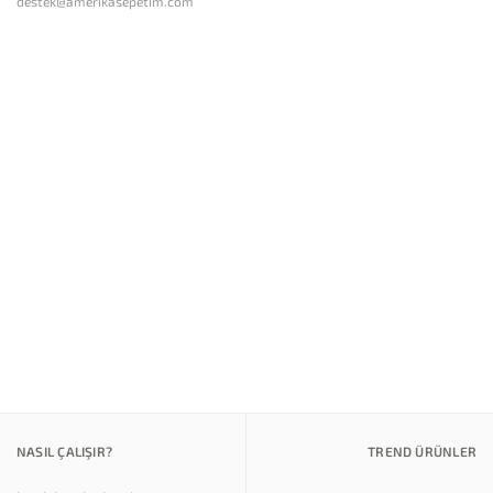
destek@amerikasepetim.com
NASIL ÇALIŞIR?
TREND ÜRÜNLER