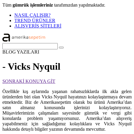
Tüm
gümrük işlemleriniz
tarafımızdan yapılmaktadır.
NASIL ÇALIŞIR?
TREND ÜRÜNLER
ALIŞVERİŞ SİTELERİ
BLOG
YAZILARI
- Vicks Nyquil
SONRAKİ KONUYA GİT
Özellikle kış aylarında yaşanan rahatsızlıklarda ilk akla gelen
ürünlerden biri olan Vicks Nyquil hayatınızı kolaylaştırmaya devam
etmektedir. Biz de Amerikasepetim olarak bu ürünü Amerika’dan
satın almanız konusunda işlerinizi kolaylaştırıyoruz.
Müşavirlerimizin çalışmaları sayesinde gümrük ve vergi gibi
konularda problem yaşamıyorsunuz. Amerika’dan alışveriş
yapabilmeniz için sağladığımız kolaylıklara ve Vicks Nyquil
hakkında detaylı bilgiler yazının devamında mevcuttur.