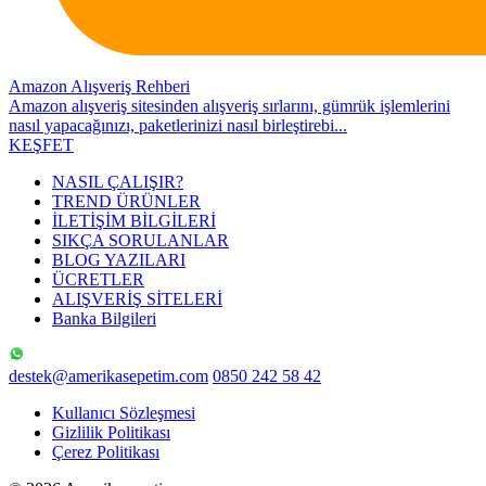
Amazon Alışveriş Rehberi
Amazon alışveriş sitesinden alışveriş sırlarını, gümrük işlemlerini
nasıl yapacağınızı, paketlerinizi nasıl birleştirebi...
KEŞFET
NASIL ÇALIŞIR?
TREND ÜRÜNLER
İLETİŞİM BİLGİLERİ
SIKÇA SORULANLAR
BLOG YAZILARI
ÜCRETLER
ALIŞVERİŞ SİTELERİ
Banka Bilgileri
destek@amerikasepetim.com
0850 242 58 42
Kullanıcı Sözleşmesi
Gizlilik Politikası
Çerez Politikası