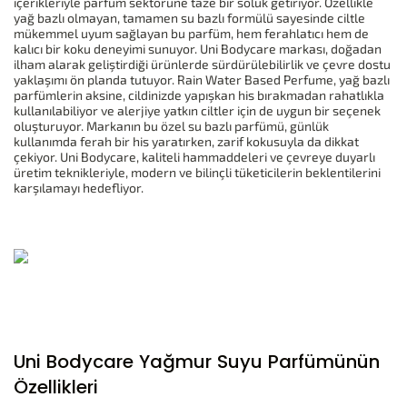
içerikleriyle parfüm sektörüne taze bir soluk getiriyor. Özellikle
yağ bazlı olmayan, tamamen su bazlı formülü sayesinde ciltle
mükemmel uyum sağlayan bu parfüm, hem ferahlatıcı hem de
kalıcı bir koku deneyimi sunuyor. Uni Bodycare markası, doğadan
ilham alarak geliştirdiği ürünlerde sürdürülebilirlik ve çevre dostu
yaklaşımı ön planda tutuyor. Rain Water Based Perfume, yağ bazlı
parfümlerin aksine, cildinizde yapışkan his bırakmadan rahatlıkla
kullanılabiliyor ve alerjiye yatkın ciltler için de uygun bir seçenek
oluşturuyor. Markanın bu özel su bazlı parfümü, günlük
kullanımda ferah bir his yaratırken, zarif kokusuyla da dikkat
çekiyor. Uni Bodycare, kaliteli hammaddeleri ve çevreye duyarlı
üretim teknikleriyle, modern ve bilinçli tüketicilerin beklentilerini
karşılamayı hedefliyor.
Uni Bodycare Yağmur Suyu Parfümünün
Özellikleri