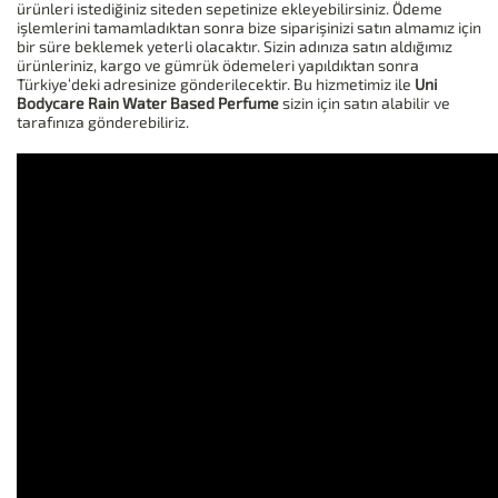
ürünleri istediğiniz siteden sepetinize ekleyebilirsiniz. Ödeme
işlemlerini tamamladıktan sonra bize siparişinizi satın almamız için
bir süre beklemek yeterli olacaktır. Sizin adınıza satın aldığımız
ürünleriniz, kargo ve gümrük ödemeleri yapıldıktan sonra
Türkiye‘deki adresinize gönderilecektir. Bu hizmetimiz ile
Uni
Bodycare Rain Water Based Perfume
sizin için satın alabilir ve
tarafınıza gönderebiliriz.