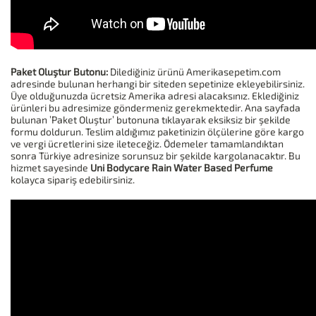
Paket Oluştur Butonu:
Dilediğiniz ürünü Amerikasepetim.com
adresinde bulunan herhangi bir siteden sepetinize ekleyebilirsiniz.
Üye olduğunuzda ücretsiz Amerika adresi alacaksınız. Eklediğiniz
ürünleri bu adresimize göndermeniz gerekmektedir. Ana sayfada
bulunan ’Paket Oluştur’ butonuna tıklayarak eksiksiz bir şekilde
formu doldurun. Teslim aldığımız paketinizin ölçülerine göre kargo
ve vergi ücretlerini size ileteceğiz. Ödemeler tamamlandıktan
sonra Türkiye adresinize sorunsuz bir şekilde kargolanacaktır. Bu
hizmet sayesinde
Uni Bodycare Rain Water Based Perfume
kolayca sipariş edebilirsiniz.