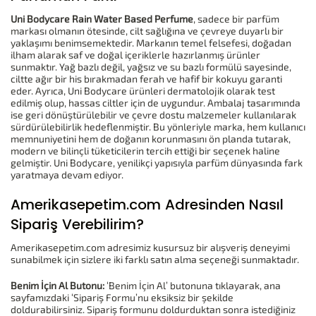
Uni Bodycare Rain Water Based Perfume
, sadece bir parfüm
markası olmanın ötesinde, cilt sağlığına ve çevreye duyarlı bir
yaklaşımı benimsemektedir. Markanın temel felsefesi, doğadan
ilham alarak saf ve doğal içeriklerle hazırlanmış ürünler
sunmaktır. Yağ bazlı değil, yağsız ve su bazlı formülü sayesinde,
ciltte ağır bir his bırakmadan ferah ve hafif bir kokuyu garanti
eder. Ayrıca, Uni Bodycare ürünleri dermatolojik olarak test
edilmiş olup, hassas ciltler için de uygundur. Ambalaj tasarımında
ise geri dönüştürülebilir ve çevre dostu malzemeler kullanılarak
sürdürülebilirlik hedeflenmiştir. Bu yönleriyle marka, hem kullanıcı
memnuniyetini hem de doğanın korunmasını ön planda tutarak,
modern ve bilinçli tüketicilerin tercih ettiği bir seçenek haline
gelmiştir. Uni Bodycare, yenilikçi yapısıyla parfüm dünyasında fark
yaratmaya devam ediyor.
Amerikasepetim.com Adresinden Nasıl
Sipariş Verebilirim?
Amerikasepetim.com adresimiz kusursuz bir alışveriş deneyimi
sunabilmek için sizlere iki farklı satın alma seçeneği sunmaktadır.
Benim İçin Al Butonu:
‘Benim İçin Al’ butonuna tıklayarak, ana
sayfamızdaki ‘Sipariş Formu’nu eksiksiz bir şekilde
doldurabilirsiniz. Sipariş formunu doldurduktan sonra istediğiniz