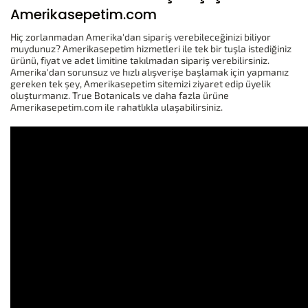
Amerikasepetim.com
Hiç zorlanmadan Amerika'dan sipariş verebileceğinizi biliyor
muydunuz? Amerikasepetim hizmetleri ile tek bir tuşla istediğiniz
ürünü, fiyat ve adet limitine takılmadan sipariş verebilirsiniz.
Amerika'dan sorunsuz ve hızlı alışverişe başlamak için yapmanız
gereken tek şey, Amerikasepetim sitemizi ziyaret edip üyelik
oluşturmanız. True Botanicals ve daha fazla ürüne
Amerikasepetim.com ile rahatlıkla ulaşabilirsiniz.