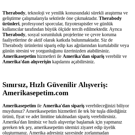
Therabody
, teknoloji ve yenilik konusundaki sürekli araştırma ve
geliştirme çalışmalarıyla sektörde öne çıkmaktadır.
Therabody
ürünleri
, profesyonel sporcular, fizyoterapistler ve günlük
kullanıcılar tarafından büyük ölçüde tercih edilmektedir. Ayrıca
Therabody
, sosyal sorumluluk projelerine ve çevre koruma
faaliyetlerine de aktif olarak katkıda bulunmaktadır. Siz de
Therabody ürünlerini sipariş edip kas ağrılarından kurtulabilir veya
günün stresini ve yorgunluğunu üzerinizden atabilirsiniz.
Amerikasepetim
hizmetleri ile
Amerika'dan sipariş
verebilir ve
Amerika'dan alışverişin
kapılarını açabilirsiniz.
Sınırsız, Hızlı Güvenilir Alışveriş:
Amerikasepetim.com
Amerikasepetim
ile
Amerika'dan sipariş
verebileceğinizi biliyor
muydunuz? Amerikasepetim hizmetleri ile tek bir tuşla dilediğiniz
ürünü, fiyat ve adet limitine takılmadan sipariş verebilirsiniz.
Amerika'dan limitsiz ve hızlı alışverişe başlamak için yapmanız
gereken tek şey, amerikasepetim sitemizi ziyaret edip üyelik
oluşturmanız. Amerika adresiniz sayesinde zorlanmadan