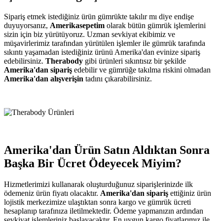
Sipariş etmek istediğiniz ürün gümrükte takılır mı diye endişe
duyuyorsanız,
Amerikasepetim
olarak bütün gümrük işlemlerini
sizin için biz yürütüyoruz. Uzman sevkiyat ekibimiz ve
müşavirlerimiz tarafından yürütülen işlemler ile gümrük tarafında
sıkıntı yaşamadan istediğiniz ürünü Amerika'dan evinize sipariş
edebilirsiniz.
Therabody
gibi
ürünleri sıkıntısız bir şekilde
Amerika'dan sipariş
edebilir ve gümrüğe takılma riskini olmadan
Amerika'dan alışverişin
tadını çıkarabilirsiniz.
Amerika'dan Ürün Satın Aldıktan Sonra
Başka Bir Ücret Ödeyecek Miyim?
Hizmetlerimizi kullanarak oluşturduğunuz siparişlerinizde ilk
ödemeniz ürün fiyatı olacaktır.
Amerika'dan sipariş
ettiğiniz ürün
lojistik merkezimize ulaştıktan sonra kargo ve gümrük ücreti
hesaplanıp tarafınıza iletilmektedir. Ödeme yapmanızın ardından
sevkiyat işlemleriniz başlayacaktır. En uygun kargo fiyatlarımız ile