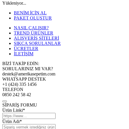
Yükleniyor...
BENİM İÇİN AL
PAKET OLUŞTUR
NASIL ÇALIŞIR?
TREND ÜRÜNLER
ALIŞVERİŞ SİTELERİ
SIKÇA SORULANLAR
ÜCRETLER
İLETİŞİM
BİZİ TAKİP EDİN:
SORULARINIZ MI VAR?
destek@amerikasepetim.com
WHATSAPP DESTEK
+1 (424) 335 1456
TELEFON
0850 242 58 42
SİPARİŞ FORMU
Ürün Linki*
Ürün Adı*