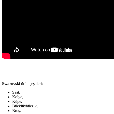
Swarovski
ürün çeşitleri:
Saat,
Kolye,
Küpe,
Bileklik/bilezik,
Broş,