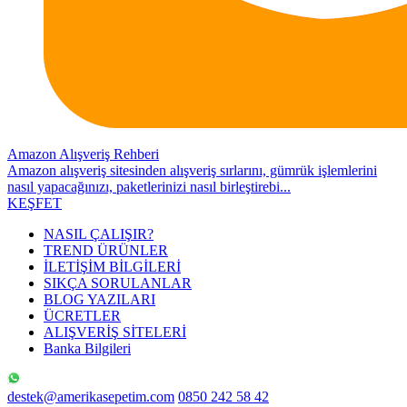
Amazon Alışveriş Rehberi
Amazon alışveriş sitesinden alışveriş sırlarını, gümrük işlemlerini
nasıl yapacağınızı, paketlerinizi nasıl birleştirebi...
KEŞFET
NASIL ÇALIŞIR?
TREND ÜRÜNLER
İLETİŞİM BİLGİLERİ
SIKÇA SORULANLAR
BLOG YAZILARI
ÜCRETLER
ALIŞVERİŞ SİTELERİ
Banka Bilgileri
destek@amerikasepetim.com
0850 242 58 42