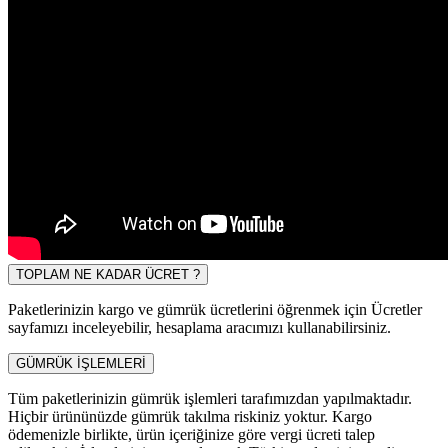
TOPLAM NE KADAR ÜCRET ?
Paketlerinizin kargo ve gümrük ücretlerini öğrenmek için Ücretler
sayfamızı inceleyebilir, hesaplama aracımızı kullanabilirsiniz.
GÜMRÜK İŞLEMLERİ
Tüm paketlerinizin gümrük işlemleri tarafımızdan yapılmaktadır.
Hiçbir ürününüzde gümrük takılma riskiniz yoktur. Kargo
ödemenizle birlikte, ürün içeriğinize göre vergi ücreti talep