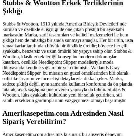
Stubbs & Wootton Erkek Terliklerinin
Şıklığı
Stubbs & Wootton, 1910 yılında Amerika Birleşik Devletleri’nde
kurulan ve özellikle el işçiliği ile öne çıkan prestijli bir ayakkabı
markasıdır. Marka, zarif tasarımları ve kaliteli malzemeleri ile hem
şıklığı hem de rahatlığı bir arada sunmayı amaçlar. Her bir ürün, usta
zanaatkarlar tarafından büyük bir titizlikle üretilir; böylece her çift
ayakkabı, benzersiz ve uzun ömürlü bir yapıya sahip olur. Stubbs &
Wootton, klasik erkek terliği konseptine modern dokunuşlar
katarken, özellikle Needlepoint Slipper modelleriyle moda
dünyasında kendine sağlam bir yer edinmiştir. Wetlands Gray
Needlepoint Slipper, bu mirasın en güzel örneklerinden biri olarak,
sofistike tasarımı ve ince el işi detaylarıyla dikkat çeker. Marka,
sadece şıklığı değil, aynı zamanda kullanıcı konforunu da ön planda
tutarak, ayak sağlığına önem veren yapısıyla da bilinir. Stubbs &
Wootton, lüks ayakkabı kültürüne yeni bir soluk getirirken, stil
sahibi erkeklerin gardıroplarının vazgeçilmezi olmayı başarmıştır.
Amerikasepetim.com Adresinden Nasıl
Sipariş Verebilirim?
Amerikasepetim.com adresimiz kusursuz bir alışveriş deneyimi