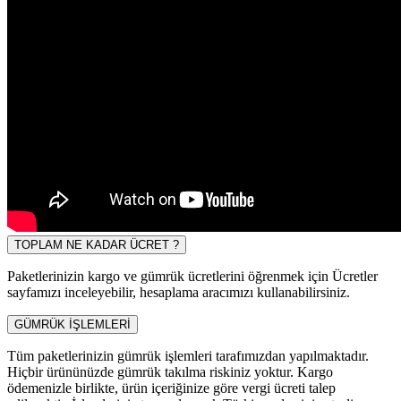
TOPLAM NE KADAR ÜCRET ?
Paketlerinizin kargo ve gümrük ücretlerini öğrenmek için Ücretler
sayfamızı inceleyebilir, hesaplama aracımızı kullanabilirsiniz.
GÜMRÜK İŞLEMLERİ
Tüm paketlerinizin gümrük işlemleri tarafımızdan yapılmaktadır.
Hiçbir ürününüzde gümrük takılma riskiniz yoktur. Kargo
ödemenizle birlikte, ürün içeriğinize göre vergi ücreti talep