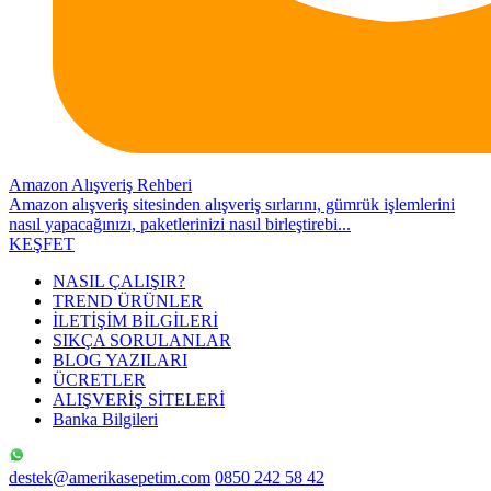
Amazon Alışveriş Rehberi
Amazon alışveriş sitesinden alışveriş sırlarını, gümrük işlemlerini
nasıl yapacağınızı, paketlerinizi nasıl birleştirebi...
KEŞFET
NASIL ÇALIŞIR?
TREND ÜRÜNLER
İLETİŞİM BİLGİLERİ
SIKÇA SORULANLAR
BLOG YAZILARI
ÜCRETLER
ALIŞVERİŞ SİTELERİ
Banka Bilgileri
destek@amerikasepetim.com
0850 242 58 42