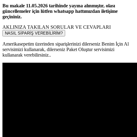
Bu makale 11.05.2026 tarihinde yayına alınmıştır, olası
güncellemeler için lütfen whatsapp hattımızdan iletişime
geçininiz.
AKLINIZA TAKILAN SORULAR VE CEVAPLARI
NASIL SİPARİŞ VEREBİLİRİM?
Amerikasepetim üzerinden siparişlerinizi dilerseniz Benim İçin Al
servisimizi kullanarak, dilerseniz Paket Oluştur servisimizi
kullanarak verebilirsiniz..