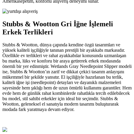
Amerikasepetim, konforlu alışveriş deneyimi sunar.
Stubbs & Wootton Gri İğne İşlemeli
Erkek Terlikleri
Stubbs & Wootton, dünya çapında kendine özgü tasarımları ve
yüksek kaliteli işçiliğiyle tanınan prestijli bir ayakkabı markasıdır.
Özellikle ev terlikleri ve rahat ayakkabılar konusunda uzmanlaşan
bu marka, lüks ve konforu bir araya getirerek erkek modasında
önemli bir yer edinmiştir. Wetlands Gray Needlepoint Slipper modeli
ise, Stubbs & Wootton’ın zarif ve dikkat çekici tasarım anlayışını
mükemmel bir şekilde yansıtır. El işçiliğiyle hazırlanan bu terlik,
kaliteli iğne işi (needlepoint) detayları ve dayanıklı malzemeleri
sayesinde hem şıklığı hem de uzun ömürlü kullanımı garantiler. Hem
evde hem de günlük rahat kombinlerde rahatlıkla tercih edilebilecek
bu model, stil sahibi erkekler için ideal bir seçimdir. Stubbs &
Wootton, geleneksel el sanatıyla modern tasarımı buluşturarak
modada fark yaratmaya devam ediyor.