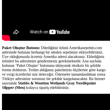
Paket Oluştur Butonu:
Dilediğiniz ürünü Amerikasepetim.com
adresinde bulunan herhangi bir siteden sepetinize ekleyebilirsiniz.
Üye olduğunuzda ücretsiz Amerika adresi alacaksınız. Eklediğiniz
ürünleri bu adresimize göndermeniz gerekmektedir. Ana sayfada
bulunan ’Paket Oluştur’ butonuna tıklayarak eksiksiz bir şekilde
formu doldurun. Teslim aldığımız paketinizin ölçülerine göre kargo
ve vergi ücretlerini size ileteceğiz. Ödemeler tamamlandıktan sonra
Türkiye adresinize sorunsuz bir şekilde kargolanacaktır. Bu hizmet
sayesinde
Stubbs & Wootton Wetlands Gray Needlepoint
Slipper (Men)
kolayca sipariş edebilirsiniz.