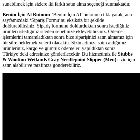
sunabilmek için sizlere iki farklı satın alma seçeneği sunmaktadır.
Benim İçin Al Butonu:
‘Benim İçin Al’ butonuna tıklayarak, ana
sayfamızdaki ‘Sipariş Formu’nu eksiksiz bir şekilde
doldurabilirsiniz. Sipariş formunu doldurduktan sonra istediğiniz
ürünleri istediğiniz siteden sepetinize ekleyebilirsiniz. Ödeme
işlemlerini tamamladıktan sonra bize siparişinizi satın almamız için
bir süre beklemek yeterli olacaktır. Sizin adınıza satın aldığımız
ürünleriniz, kargo ve gümrük ödemeleri yapıldıktan sonra
Türkiye‘deki adresinize gönderilecektir. Bu hizmetimiz ile
Stubbs
& Wootton Wetlands Gray Needlepoint Slipper (Men)
sizin için
satın alabilir ve tarafınıza gönderebiliriz.