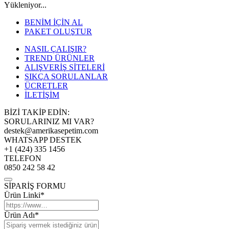
Yükleniyor...
BENİM İÇİN AL
PAKET OLUŞTUR
NASIL ÇALIŞIR?
TREND ÜRÜNLER
ALIŞVERİŞ SİTELERİ
SIKÇA SORULANLAR
ÜCRETLER
İLETİŞİM
BİZİ TAKİP EDİN:
SORULARINIZ MI VAR?
destek@amerikasepetim.com
WHATSAPP DESTEK
+1 (424) 335 1456
TELEFON
0850 242 58 42
SİPARİŞ FORMU
Ürün Linki*
Ürün Adı*