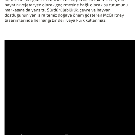
hayatını vejetaryen olarak geçirmesine bağlı olarak bu tutumunu
markasına da yansıttı. Sürdürülebilirlik, çevre ve hayvan
dostluğunun yanı sıra temiz doğaya önem gösteren McCartney
tasarımlarında herhangi bir deri veya kürk kullanmaz.