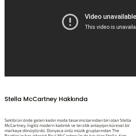
Stella McCartney Hakkında
Sektörün önde gelen kadın moda tasarımcılarından biri olan Stella
McCartney, İngiliz modern kadınlık ve terzilik anlayışını küresel bir
markaya dönüştürdü. Dünyaca ünlü müzik gruplarından The
Beatles’ın bas gitaristi Paul McCartney’in de kızı olan Stella, tüm