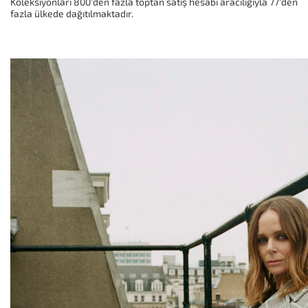
Koleksiyonları 800'den fazla toptan satış hesabı aracılığıyla 77'den
fazla ülkede dağıtılmaktadır.