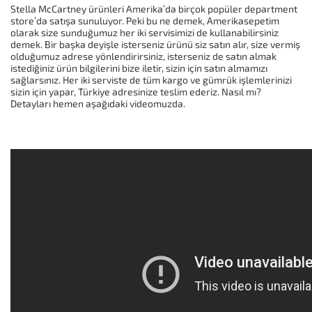
Stella McCartney ürünleri Amerika’da birçok popüler department
store’da satışa sunuluyor. Peki bu ne demek, Amerikasepetim
olarak size sunduğumuz her iki servisimizi de kullanabilirsiniz
demek. Bir başka deyişle isterseniz ürünü siz satın alır, size vermiş
olduğumuz adrese yönlendirirsiniz, isterseniz de satın almak
istediğiniz ürün bilgilerini bize iletir, sizin için satın almamızı
sağlarsınız. Her iki serviste de tüm kargo ve gümrük işlemlerinizi
sizin için yapar, Türkiye adresinize teslim ederiz. Nasıl mı?
Detayları hemen aşağıdaki videomuzda.