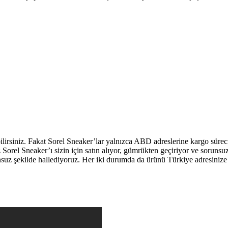
bilirsiniz. Fakat Sorel Sneaker’lar yalnızca ABD adreslerine kargo süre
z Sorel Sneaker’ı sizin için satın alıyor, gümrükten geçiriyor ve sorunsu
nsuz şekilde hallediyoruz. Her iki durumda da ürünü Türkiye adresinize