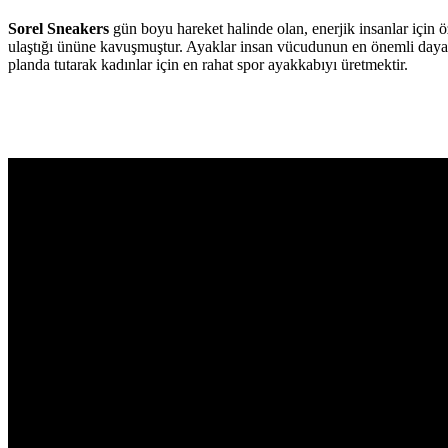
Sorel Sneakers
gün boyu hareket halinde olan, enerjik insanlar için
ulaştığı ününe kavuşmuştur. Ayaklar insan vücudunun en önemli dayanak
planda tutarak kadınlar için en rahat spor ayakkabıyı üretmektir.