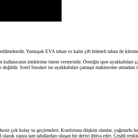
ih edilmektedir. Yumuşak EVA taban ve kalın çift bölmeli taban ile kilome
bi kullanıcının isteklerine önem vermesidir. Örneğin spor ayakkabıları 
eğildir. Sorel Sneaker ise ayakkabıları çamaşır makinesine atmadan önc
phesiz çok kolay su geçirmeleri. Konforuna düşkün olanlar, yağmurlu hava
 olarak yapısı tam tahıllardan oluşan bir deriyi ihtiva eder. Çeşitli ren