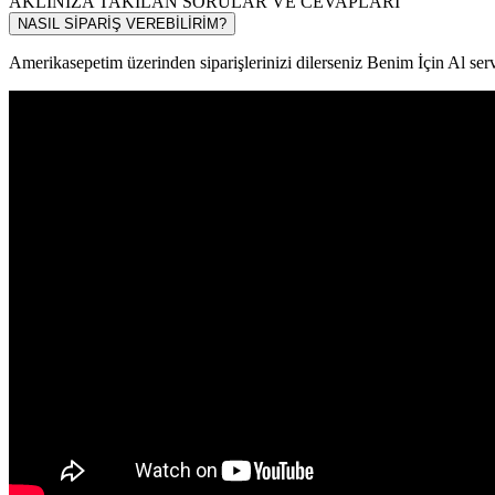
AKLINIZA TAKILAN SORULAR VE CEVAPLARI
NASIL SİPARİŞ VEREBİLİRİM?
Amerikasepetim üzerinden siparişlerinizi dilerseniz Benim İçin Al servi