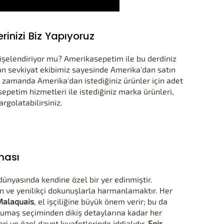
nizi Biz Yapıyoruz
işelendiriyor mu? Amerikasepetim ile bu derdiniz
n sevkiyat ekibimiz sayesinde Amerika'dan satın
ı zamanda Amerika'dan istediğiniz ürünler için adet
sepetim hizmetleri ile istediğiniz marka ürünleri,
rgolatabilirsiniz.
ması
dünyasında kendine özel bir yer edinmiştir.
rn ve yenilikçi dokunuşlarla harmanlamaktır. Her
Malaquais
, el işçiliğine büyük önem verir; bu da
Kumaş seçiminden dikiş detaylarına kadar her
ri ve özel davet kıyafetlerinde iddialıdır.
Soir