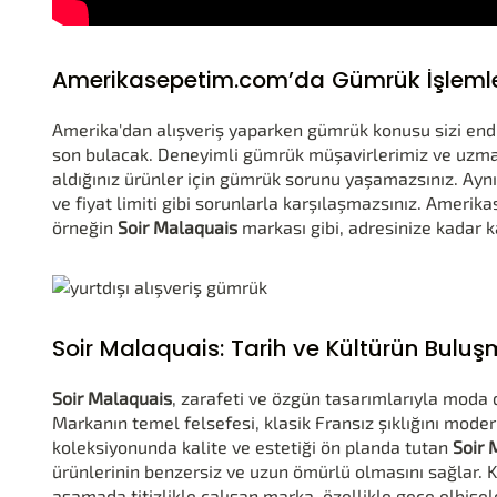
Amerikasepetim.com’da Gümrük İşlemleri
Amerika'dan alışveriş yaparken gümrük konusu sizi end
son bulacak. Deneyimli gümrük müşavirlerimiz ve uzma
aldığınız ürünler için gümrük sorunu yaşamazsınız. Ayn
ve fiyat limiti gibi sorunlarla karşılaşmazsınız. Amerika
örneğin
Soir Malaquais
markası gibi, adresinize kadar ka
Soir Malaquais: Tarih ve Kültürün Buluş
Soir Malaquais
, zarafeti ve özgün tasarımlarıyla moda 
Markanın temel felsefesi, klasik Fransız şıklığını mode
koleksiyonunda kalite ve estetiği ön planda tutan
Soir 
ürünlerinin benzersiz ve uzun ömürlü olmasını sağlar. 
aşamada titizlikle çalışan marka, özellikle gece elbisele