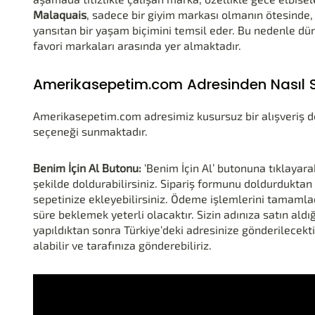
Malaquais
, sadece bir giyim markası olmanın ötesinde, g
yansıtan bir yaşam biçimini temsil eder. Bu nedenle dü
favori markaları arasında yer almaktadır.
Amerikasepetim.com Adresinden Nasıl Si
Amerikasepetim.com adresimiz kusursuz bir alışveriş den
seçeneği sunmaktadır.
Benim İçin Al Butonu:
‘Benim İçin Al’ butonuna tıklayara
şekilde doldurabilirsiniz. Sipariş formunu doldurduktan s
sepetinize ekleyebilirsiniz. Ödeme işlemlerini tamamladı
süre beklemek yeterli olacaktır. Sizin adınıza satın ald
yapıldıktan sonra Türkiye‘deki adresinize gönderilecekti
alabilir ve tarafınıza gönderebiliriz.