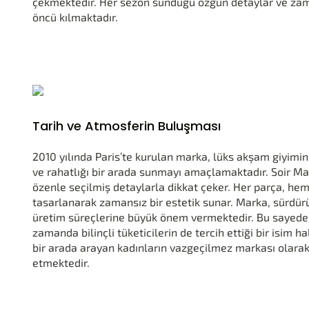
çekmektedir. Her sezon sunduğu özgün detaylar ve zam
öncü kılmaktadır.
Tarih ve Atmosferin Buluşması
2010 yılında Paris’te kurulan marka, lüks akşam giyimini
ve rahatlığı bir arada sunmayı amaçlamaktadır. Soir Mal
özenle seçilmiş detaylarla dikkat çeker. Her parça, he
tasarlanarak zamansız bir estetik sunar. Marka, sürdür
üretim süreçlerine büyük önem vermektedir. Bu sayede 
zamanda bilinçli tüketicilerin de tercih ettiği bir isim h
bir arada arayan kadınların vazgeçilmez markası olar
etmektedir.