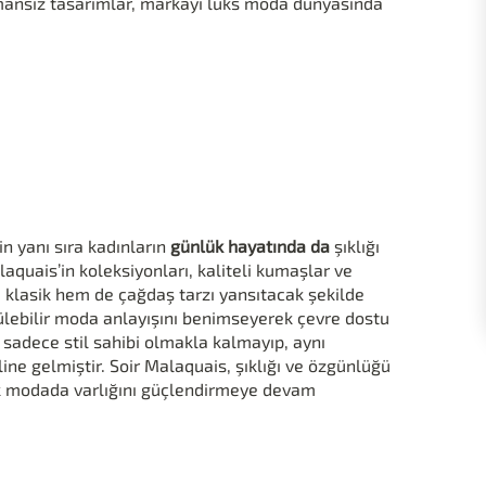
ansız tasarımlar, markayı lüks moda dünyasında
n yanı sıra kadınların
günlük hayatında da
şıklığı
aquais’in koleksiyonları, kaliteli kumaşlar ve
m klasik hem de çağdaş tarzı yansıtacak şekilde
ülebilir moda anlayışını benimseyerek çevre dostu
sadece stil sahibi olmakla kalmayıp, aynı
aline gelmiştir. Soir Malaquais, şıklığı ve özgünlüğü
ak modada varlığını güçlendirmeye devam