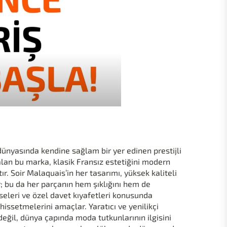
dünyasında kendine sağlam bir yer edinen prestijli
alan bu marka, klasik Fransız estetiğini modern
r. Soir Malaquais’in her tasarımı, yüksek kaliteli
ır; bu da her parçanın hem şıklığını hem de
iseleri ve özel davet kıyafetleri konusunda
issetmelerini amaçlar. Yaratıcı ve yenilikçi
eğil, dünya çapında moda tutkunlarının ilgisini