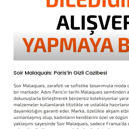
Soir Malaquais: Paris’in Gizli Cazibesi
Soir Malaquais, zarafeti ve sofistike tasarımıyla moda 
bir markadır. Adını Paris’in tarihi Malaquais semtinden 
dokunuşlarla birleştirerek benzersiz koleksiyonlar yaratı
malzemeler kullanılarak titizlikle ve ustalıkla hazırlan
dayanıklılığını garanti eder. Marka, özellikle akşam elb
uzmanlaşmış olup, kadınların kendilerini özel ve özgün h
yaklaşımı sayesinde Soir Malaquais, sadece Fransa’da d