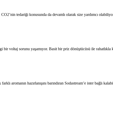
O2’nin tedariği konusunda da devamlı olarak size yardımcı olabiliyoruz. 
ir voltaj sorunu yaşamıyor. Basit bir priz dönüştücüsü ile rahatlıkla kull
farklı aromanın hazırlanışını barındıran Sodastream’e ister bağlı kalabilir