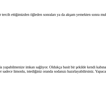
 tercih ettiğimizden öğleden sonraları ya da akşam yemekten sonra muha
a yapabilmenize imkan sağlıyor. Oldukça basit bir şekilde kendi kabın
er sadece limonlu, istediğiniz oranda sodanızı hazırlayabilirsiniz. Yapaca