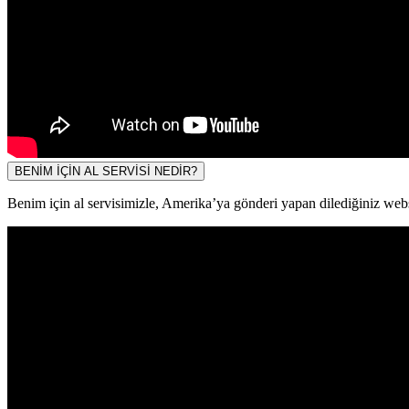
BENİM İÇİN AL SERVİSİ NEDİR?
Benim için al servisimizle, Amerika’ya gönderi yapan dilediğiniz websit