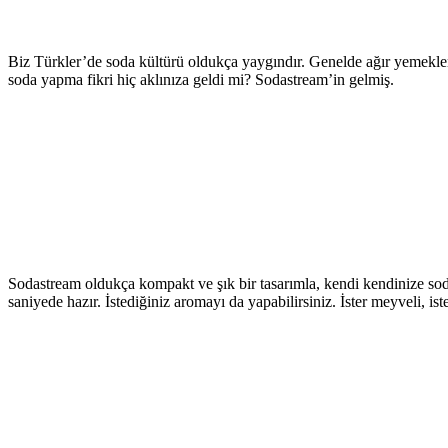
Biz Türkler’de soda kültürü oldukça yaygındır. Genelde ağır yemekler
soda yapma fikri hiç aklınıza geldi mi? Sodastream’in gelmiş.
Sodastream oldukça kompakt ve şık bir tasarımla, kendi kendinize sod
saniyede hazır. İstediğiniz aromayı da yapabilirsiniz. İster meyveli, ist