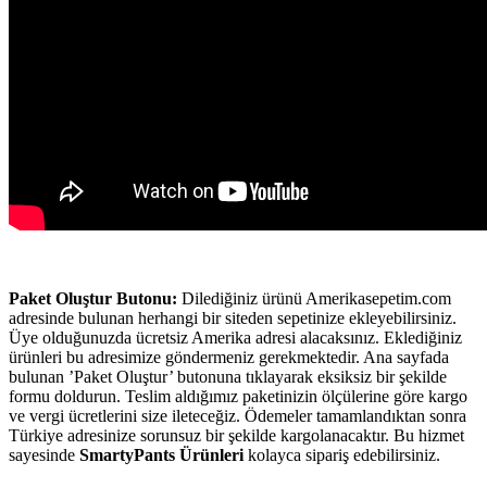
Paket Oluştur Butonu:
Dilediğiniz ürünü Amerikasepetim.com
adresinde bulunan herhangi bir siteden sepetinize ekleyebilirsiniz.
Üye olduğunuzda ücretsiz Amerika adresi alacaksınız. Eklediğiniz
ürünleri bu adresimize göndermeniz gerekmektedir. Ana sayfada
bulunan ’Paket Oluştur’ butonuna tıklayarak eksiksiz bir şekilde
formu doldurun. Teslim aldığımız paketinizin ölçülerine göre kargo
ve vergi ücretlerini size ileteceğiz. Ödemeler tamamlandıktan sonra
Türkiye adresinize sorunsuz bir şekilde kargolanacaktır. Bu hizmet
sayesinde
SmartyPants Ürünleri
kolayca sipariş edebilirsiniz.