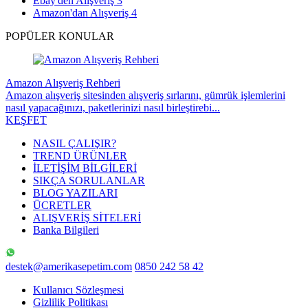
Ebay'den Alışveriş
3
Amazon'dan Alışveriş
4
POPÜLER KONULAR
Amazon Alışveriş Rehberi
Amazon alışveriş sitesinden alışveriş sırlarını, gümrük işlemlerini
nasıl yapacağınızı, paketlerinizi nasıl birleştirebi...
KEŞFET
NASIL ÇALIŞIR?
TREND ÜRÜNLER
İLETİŞİM BİLGİLERİ
SIKÇA SORULANLAR
BLOG YAZILARI
ÜCRETLER
ALIŞVERİŞ SİTELERİ
Banka Bilgileri
destek@amerikasepetim.com
0850 242 58 42
Kullanıcı Sözleşmesi
Gizlilik Politikası