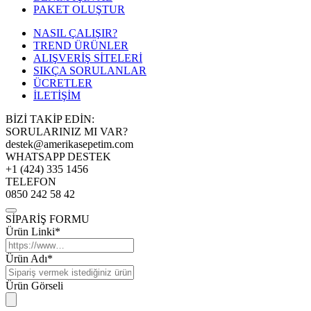
PAKET OLUŞTUR
NASIL ÇALIŞIR?
TREND ÜRÜNLER
ALIŞVERİŞ SİTELERİ
SIKÇA SORULANLAR
ÜCRETLER
İLETİŞİM
BİZİ TAKİP EDİN:
SORULARINIZ MI VAR?
destek@amerikasepetim.com
WHATSAPP DESTEK
+1 (424) 335 1456
TELEFON
0850 242 58 42
SİPARİŞ FORMU
Ürün Linki*
Ürün Adı*
Ürün Görseli