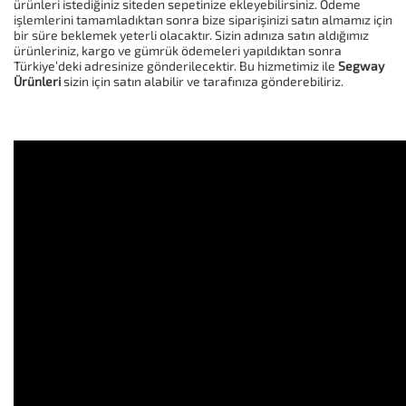
ürünleri istediğiniz siteden sepetinize ekleyebilirsiniz. Ödeme
işlemlerini tamamladıktan sonra bize siparişinizi satın almamız için
bir süre beklemek yeterli olacaktır. Sizin adınıza satın aldığımız
ürünleriniz, kargo ve gümrük ödemeleri yapıldıktan sonra
Türkiye‘deki adresinize gönderilecektir. Bu hizmetimiz ile
Segway
Ürünleri
sizin için satın alabilir ve tarafınıza gönderebiliriz.