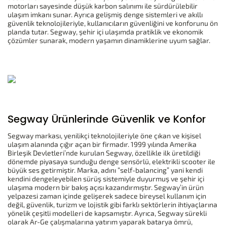
motorları sayesinde düşük karbon salınımı ile sürdürülebilir
ulaşım imkanı sunar. Ayrıca gelişmiş denge sistemleri ve akıllı
güvenlik teknolojileriyle, kullanıcıların güvenliğini ve konforunu ön
planda tutar. Segway, şehir içi ulaşımda pratiklik ve ekonomik
çözümler sunarak, modern yaşamın dinamiklerine uyum sağlar.
Segway Ürünlerinde Güvenlik ve Konfor
Segway markası, yenilikçi teknolojileriyle öne çıkan ve kişisel
ulaşım alanında çığır açan bir firmadır. 1999 yılında Amerika
Birleşik Devletleri’nde kurulan Segway, özellikle ilk üretildiği
dönemde piyasaya sunduğu denge sensörlü, elektrikli scooter ile
büyük ses getirmiştir. Marka, adını “self-balancing” yani kendi
kendini dengeleyebilen sürüş sistemiyle duyurmuş ve şehir içi
ulaşıma modern bir bakış açısı kazandırmıştır. Segway’in ürün
yelpazesi zaman içinde gelişerek sadece bireysel kullanım için
değil, güvenlik, turizm ve lojistik gibi farklı sektörlerin ihtiyaçlarına
yönelik çeşitli modelleri de kapsamıştır. Ayrıca, Segway sürekli
olarak Ar-Ge çalışmalarına yatırım yaparak batarya ömrü,