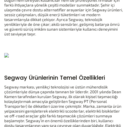
bugün hem bireysel kullanıcılar hem de profesyonel firmalar için
farklı ihtiyaçlara yönelik çeşitli modeller sunmaktadır. Şehir içi
ulaşımda çevre dostu alternatifler arayanlar için Segway ürünleri,
sessiz çalışmaları, düşük enerji tüketimleri ve modern
tasarımlarıyla dikkat çekiyor. Ayrıca Segway, teknolojik
yenilikleriyle de öne çıkar; akıllı sensörler, gelişmiş batarya ömrü
ve güvenli sürüş imkânı sunan sistemleriyle kullanıcı deneyimini
üst seviyeye taşır.
Segway Ürünlerinin Temel Özellikleri
Segway markası, yenilikçi teknolojisi ve üstün mühendislik
çözümleriyle dünya çapında tanınan bir liderdir. 2001 yılında Dean
Kamen tarafından kurulan Segway, ilk olarak kişisel taşımacılığı
kolaylaştırmak amacıyla geliştirilen Segway PT (Personal
Transporter) ile dikkatleri üzerine çekmiştir. Marka, zamanla ürün
yelpazesini genişleterek elektrikli scooterlar, elektrikli bisikletler
ve off-road araçlar gibi farklı taşımacılık çözümleri sunmaya
başlamıştır. Segway’in en önemli özelliklerinden biri, kullanıcı
dostu tasarımlarının yanı sıra çevreye olan duyarlılığıdır. Elektrikli