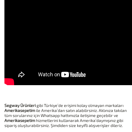
Segway Ürünleri
gibi Türkiye’de erişimi kolay olmayan markaları
Amerikasepetim
ile Amerika’dan satın alabilirsiniz. Aklınıza takılan
tüm sorularınız için Whatsapp hattımızla iletişime geçebilir ve
Amerikasepetim
hizmetlerini kullanarak Amerika’daymışınız gibi
sipariş oluşturabilirsiniz. Şimdiden size keyifli alışverişler dileriz.