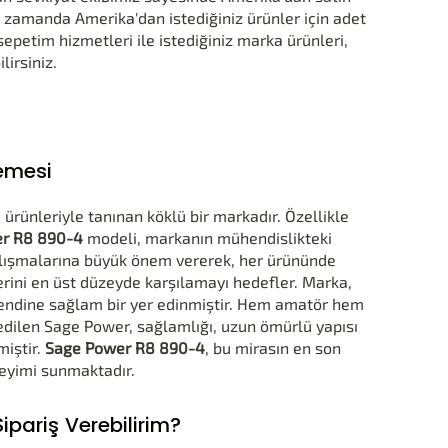
ı zamanda Amerika'dan istediğiniz ürünler için adet
sepetim hizmetleri ile istediğiniz marka ürünleri,
irsiniz.
emesi
ürünleriyle tanınan köklü bir markadır. Özellikle
r R8 890-4
modeli, markanın mühendislikteki
alışmalarına büyük önem vererek, her ürününde
ilerini en üst düzeyde karşılamayı hedefler. Marka,
 kendine sağlam bir yer edinmiştir. Hem amatör hem
 edilen Sage Power, sağlamlığı, uzun ömürlü yapısı
miştir.
Sage Power R8 890-4
, bu mirasın en son
neyimi sunmaktadır.
pariş Verebilirim?