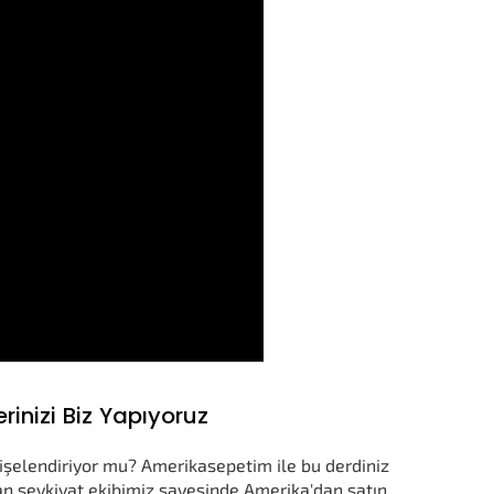
nizi Biz Yapıyoruz
işelendiriyor mu? Amerikasepetim ile bu derdiniz
n sevkiyat ekibimiz sayesinde Amerika'dan satın