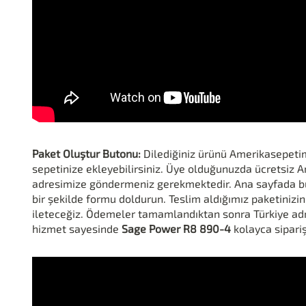
Paket Oluştur Butonu:
Dilediğiniz ürünü Amerikasepeti
sepetinize ekleyebilirsiniz. Üye olduğunuzda ücretsiz Am
adresimize göndermeniz gerekmektedir. Ana sayfada bul
bir şekilde formu doldurun. Teslim aldığımız paketinizin
ileteceğiz. Ödemeler tamamlandıktan sonra Türkiye adre
hizmet sayesinde
Sage Power R8 890-4
kolayca sipariş