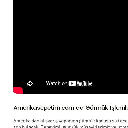
Amerikasepetim.com’da Gümrük İşlemleri
Amerika'dan alışveriş yaparken gümrük konusu sizi end
son bulacak. Deneyimli gümrük müşavirlerimiz ve uzma