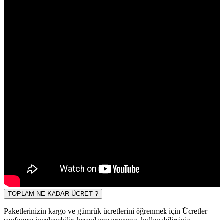
TOPLAM NE KADAR ÜCRET ?
Paketlerinizin kargo ve gümrük ücretlerini öğrenmek için Ücretler
sayfamızı inceleyebilir, hesaplama aracımızı kullanabilirsiniz.