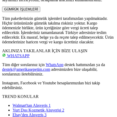
GÜMRÜK İŞLEMLERİ
Tüm paketlerinizin gümrük işlemleri tarafımızdan yapılmaktadır.
Hiçbir ürününüzde gümrük takılma riskiniz yoktur. Kargo
ödemenizle birlikte, ürün içeriğinize göre vergi ücreti talep
edilecektir. İşlemleriniz tamamlanarak Türkiye adresinize teslim
edilecektir. Ek masraf, belge ya da reçete talep edilmeyecektir. Ürün
ödemelerinize haricen vergi ve kargo ücretiniz olacaktır.
AKLINIZA TAKILANLAR İÇİN BİZE ULAŞIN
WHATSAPP
Tüm diğer sorularınız için
WhatsApp
destek hattımızdan ya da
destek@amerikasepetim.com
adresimizden bize ulaşabilir,
sorularınızı iletebilirsiniz.
Instagram, Facebook ve Youtube hesaplarımızdan bizi takip
edebilirsiniz.
TREND KONULAR
Walmart'tan Alışveriş
1
Yurt Dışı Kozmetik Alışverişi
2
Ebay'den Alışveriş
3