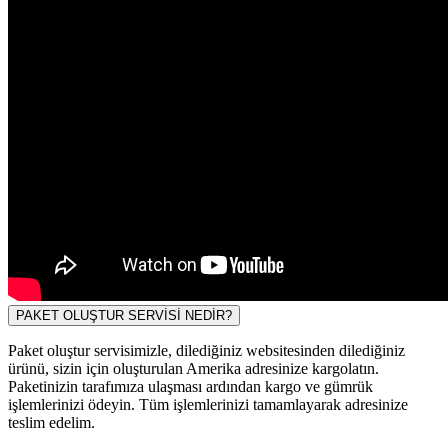
PAKET OLUŞTUR SERVİSİ NEDİR?
Paket oluştur servisimizle, dilediğiniz websitesinden dilediğiniz
ürünü, sizin için oluşturulan Amerika adresinize kargolatın.
Paketinizin tarafımıza ulaşması ardından kargo ve gümrük
işlemlerinizi ödeyin. Tüm işlemlerinizi tamamlayarak adresinize
teslim edelim.