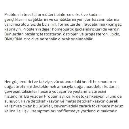
Problen’in tescilli formülleri, binlerce erkek ve kadının
gençliklerini, sağlıklarını ve canlılıklarını yeniden kazanmalarına
yardımcı oldu. Siz de bu sihirli formüllerden faydalanmak için geç
kalmayın. Problen'in diğer homeopatik güçlendiricileri de vardır.
Bunlardan bazıları; testosteron, östrojen ve progesteron, libido,
DNA/RNA, tiroid ve adrenalin olarak sıralanabilir.
Her güçlendirici ve takviye, vücudunuzdaki belirli hormonların
doğal üretimini desteklemek amacıyla doğal maddeler kullanır.
Çevresel toksinler hasara yol açar ve yaşlanma sürecini
hızlandırır. Bu yüzden Problen ayrıca iki detoksifikasyon ürünü de
sunuyor. Hava detoksifikasyon ve metal detoksifikasyon olarak
karşımıza çıkan bu ürünler, çevremizdeki zararlı toksinlere maruz
kalma ile ilişkili semptomları hafifletmeye yardımcı olmaktadır.