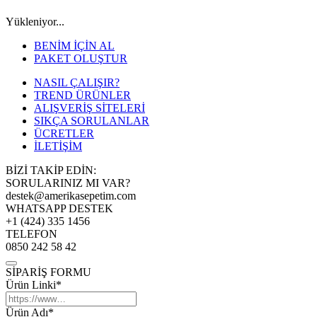
Yükleniyor...
BENİM İÇİN AL
PAKET OLUŞTUR
NASIL ÇALIŞIR?
TREND ÜRÜNLER
ALIŞVERİŞ SİTELERİ
SIKÇA SORULANLAR
ÜCRETLER
İLETİŞİM
BİZİ TAKİP EDİN:
SORULARINIZ MI VAR?
destek@amerikasepetim.com
WHATSAPP DESTEK
+1 (424) 335 1456
TELEFON
0850 242 58 42
SİPARİŞ FORMU
Ürün Linki*
Ürün Adı*