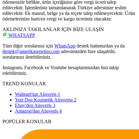
ödemenizle birlikte, ürün içeriğinize göre vergi ücreti talep
edilecektir. İşlemleriniz tamamlanarak Türkiye adresinize teslim
edilecektir. Ek masraf, belge ya da reçete talep edilmeyecektir. Ürün
ödemelerinize haricen vergi ve kargo ücretiniz olacaktır.
AKLINIZA TAKILANLAR İÇİN BİZE ULAŞIN
WHATSAPP
Tüm diğer sorularınız için
WhatsApp
destek hattımızdan ya da
destek@amerikasepetim.com
adresimizden bize ulaşabilir,
sorularınızı iletebilirsiniz.
Instagram, Facebook ve Youtube hesaplarımızdan bizi takip
edebilirsiniz.
TREND KONULAR
Walmart'tan Alışveriş
1
Yurt Dışı Kozmetik Alışverişi
2
Ebay'den Alışveriş
3
Amazon'dan Alışveriş
4
POPÜLER KONULAR