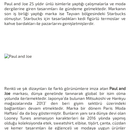
Paul and Joe 25 yıldır ünlü isimlerle yaptığı çalışmalarla ve moda
dergilerine giren tasarımları ile gündeme gelmektedir. Markanın
son iş birliği yaptığı marka ise Tayvan bölgesindeki Starbucks
olmuştur. Starbucks için tasarladıkları kedi figürlü termoslar ve
kahve bardakları ile pazarlarını genişletmişlerdir.
Renkli ve şık dizaynları ile farklı görünümlere imza atan
Paul and
Joe
markası, dünya genelinde tanınarak global bir isim olma
yolunda ilerlemektedir. Japonya’da bulunan Mitsukoshi ve Hankyu
mağazalarında 2013’ den beri giyim sektörü üzerindeki
bağlantıları devam etmektedir. Marka bir dönem Paris Moda
Haftası’ da da boy göstermiştir. Bunların yanı sıra dünya devi olan
Looney Tunes animasyon karakterleri ile 2016 yılında yapmış
olduğu koleksiyonda etek, sweatshirt, elbise, tişört, çanta, cüzdan
ve kemer tasarımları ile eğlenceli ve modaya uygun ürünler