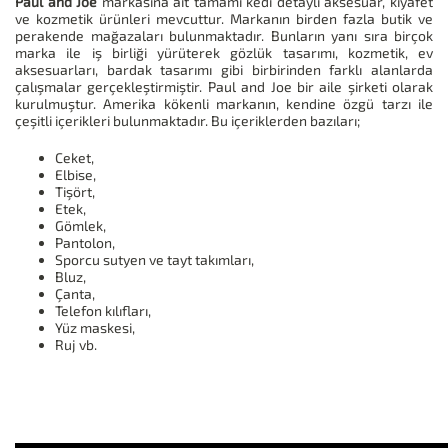
Paul and Joe
markasına ait tamamı kedi detaylı aksesuar, kıyafet
ve kozmetik ürünleri mevcuttur. Markanın birden fazla butik ve
perakende mağazaları bulunmaktadır. Bunların yanı sıra birçok
marka ile iş birliği yürüterek gözlük tasarımı, kozmetik, ev
aksesuarları, bardak tasarımı gibi birbirinden farklı alanlarda
çalışmalar gerçekleştirmiştir. Paul and Joe bir aile şirketi olarak
kurulmuştur. Amerika kökenli markanın, kendine özgü tarzı ile
çeşitli içerikleri bulunmaktadır. Bu içeriklerden bazıları;
Ceket,
Elbise,
Tişört,
Etek,
Gömlek,
Pantolon,
Sporcu sutyen ve tayt takımları,
Bluz,
Çanta,
Telefon kılıfları,
Yüz maskesi,
Ruj vb.