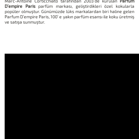
Marc-Antoine Corticchiato tarafından 2003’de kurulan
Parfum
D’empire Paris
parfüm markası, geliştirdikleri özel kokularla
popüler olmuştur. Günümüzde lüks markalardan biri haline gelen
Parfum D’empire Paris, 100’ e yakın parfüm esansı ile koku üretmiş
ve satışa sunmuştur.