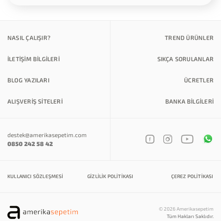
NASIL ÇALIŞIR?
TREND ÜRÜNLER
İLETİŞİM BİLGİLERİ
SIKÇA SORULANLAR
BLOG YAZILARI
ÜCRETLER
ALIŞVERİŞ SİTELERİ
BANKA BILGILERI
destek@amerikasepetim.com
0850 242 58 42
KULLANICI SÖZLEŞMESI
GIZLILIK POLITIKASI
ÇEREZ POLITIKASI
© 2026 Amerikasepetim
Tüm Hakları Saklıdır.