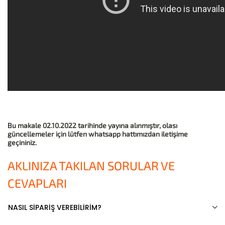
Bu makale 02.10.2022 tarihinde yayına alınmıştır, olası
güncellemeler için lütfen whatsapp hattımızdan iletişime
geçininiz.
AKLINIZA TAKILAN SORULAR VE
CEVAPLARI
NASIL SİPARİŞ VEREBİLİRİM?