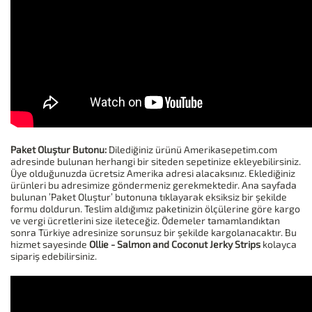
Paket Oluştur Butonu:
Dilediğiniz ürünü Amerikasepetim.com
adresinde bulunan herhangi bir siteden sepetinize ekleyebilirsiniz.
Üye olduğunuzda ücretsiz Amerika adresi alacaksınız. Eklediğiniz
ürünleri bu adresimize göndermeniz gerekmektedir. Ana sayfada
bulunan ’Paket Oluştur’ butonuna tıklayarak eksiksiz bir şekilde
formu doldurun. Teslim aldığımız paketinizin ölçülerine göre kargo
ve vergi ücretlerini size ileteceğiz. Ödemeler tamamlandıktan
sonra Türkiye adresinize sorunsuz bir şekilde kargolanacaktır. Bu
hizmet sayesinde
Ollie - Salmon and Coconut Jerky Strips
kolayca
sipariş edebilirsiniz.