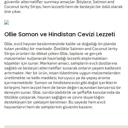
güvenilir alternatifler sunmayı amaçlar. Böylece, Salmon and
Coconut Jerky Strips, hem lezzetli hem de besleyici bir ödül olarak
öne çıkar.
Ollie Somon ve Hindistan Cevizi Lezzeti
Ollie, evcil hayvan beslenmesinde kalite ve doğallığı ön planda
tutan yenilikçi bir markadır. Özellikle Salmon and Coconut Jerky
Strips ürünleri ile dikkat çeken Ollie, taptaze ve gerçek
malzemeler kullanarak hazırladığı lezzetli atıştırmalıkları
köpekler için sunar. Markanın amacı, sahiplerin evcil dostlarına
sağlıklı ve besleyici alternatifler sunarak onların yaşam kalitesini
artırmaktır. Her bir ürün, insan tüketimine uygun malzemelerden
üretilmekte ve katkı maddesi, koruyucu ya da yapay aroma
içermemektedir. Somon ve hindistancevizi gibi doğal içeriklerin
birleşimi, hem lezzet hem de besin değeri açısından benzersiz bir
deneyim sunar. Ollie, sürdürülebilirlik ve şeffaflık konularında da
titizlikle çalışarak, hayvan sağlığını ve çevre duyarlılığını
destekleyen bir yaklaşım benimser. Bu sayede hem evcil
hayvanların hem de sahiplerinin güvenini kazanır.