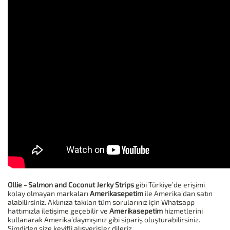
Ollie - Salmon and Coconut Jerky Strips
gibi Türkiye’de erişimi
kolay olmayan markaları
Amerikasepetim
ile Amerika’dan satın
alabilirsiniz. Aklınıza takılan tüm sorularınız için Whatsapp
hattımızla iletişime geçebilir ve
Amerikasepetim
hizmetlerini
kullanarak Amerika’daymışınız gibi sipariş oluşturabilirsiniz.
Şimdiden size keyifli alışverişler dileriz.