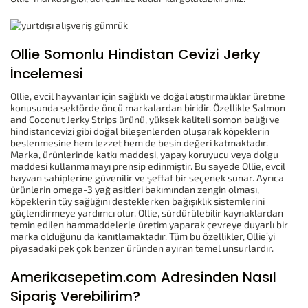
Ollie Somonlu Hindistan Cevizi Jerky
İncelemesi
Ollie, evcil hayvanlar için sağlıklı ve doğal atıştırmalıklar üretme
konusunda sektörde öncü markalardan biridir. Özellikle Salmon
and Coconut Jerky Strips ürünü, yüksek kaliteli somon balığı ve
hindistancevizi gibi doğal bileşenlerden oluşarak köpeklerin
beslenmesine hem lezzet hem de besin değeri katmaktadır.
Marka, ürünlerinde katkı maddesi, yapay koruyucu veya dolgu
maddesi kullanmamayı prensip edinmiştir. Bu sayede Ollie, evcil
hayvan sahiplerine güvenilir ve şeffaf bir seçenek sunar. Ayrıca
ürünlerin omega-3 yağ asitleri bakımından zengin olması,
köpeklerin tüy sağlığını desteklerken bağışıklık sistemlerini
güçlendirmeye yardımcı olur. Ollie, sürdürülebilir kaynaklardan
temin edilen hammaddelerle üretim yaparak çevreye duyarlı bir
marka olduğunu da kanıtlamaktadır. Tüm bu özellikler, Ollie’yi
piyasadaki pek çok benzer üründen ayıran temel unsurlardır.
Amerikasepetim.com Adresinden Nasıl
Sipariş Verebilirim?