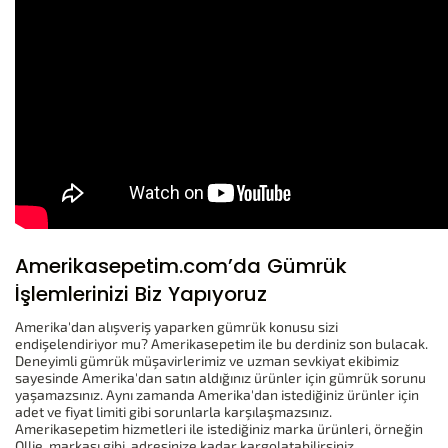
Amerikasepetim.com’da Gümrük
İşlemlerinizi Biz Yapıyoruz
Amerika'dan alışveriş yaparken gümrük konusu sizi
endişelendiriyor mu? Amerikasepetim ile bu derdiniz son bulacak.
Deneyimli gümrük müşavirlerimiz ve uzman sevkiyat ekibimiz
sayesinde Amerika'dan satın aldığınız ürünler için gümrük sorunu
yaşamazsınız. Aynı zamanda Amerika'dan istediğiniz ürünler için
adet ve fiyat limiti gibi sorunlarla karşılaşmazsınız.
Amerikasepetim hizmetleri ile istediğiniz marka ürünleri, örneğin
Ollie markası gibi, adresinize kadar kargolatabilirsiniz.