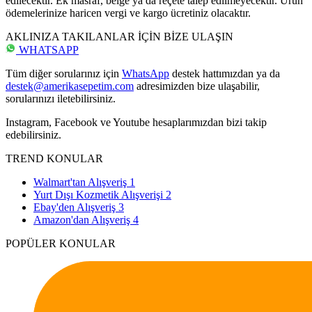
edilecektir. Ek masraf, belge ya da reçete talep edilmeyecektir. Ürün
ödemelerinize haricen vergi ve kargo ücretiniz olacaktır.
AKLINIZA TAKILANLAR İÇİN BİZE ULAŞIN
WHATSAPP
Tüm diğer sorularınız için
WhatsApp
destek hattımızdan ya da
destek@amerikasepetim.com
adresimizden bize ulaşabilir,
sorularınızı iletebilirsiniz.
Instagram, Facebook ve Youtube hesaplarımızdan bizi takip
edebilirsiniz.
TREND KONULAR
Walmart'tan Alışveriş
1
Yurt Dışı Kozmetik Alışverişi
2
Ebay'den Alışveriş
3
Amazon'dan Alışveriş
4
POPÜLER KONULAR