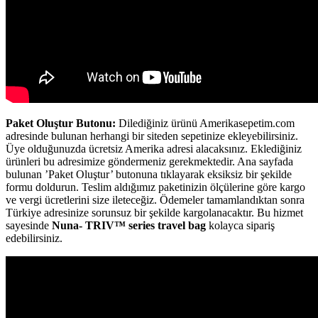
Paket Oluştur Butonu:
Dilediğiniz ürünü Amerikasepetim.com
adresinde bulunan herhangi bir siteden sepetinize ekleyebilirsiniz.
Üye olduğunuzda ücretsiz Amerika adresi alacaksınız. Eklediğiniz
ürünleri bu adresimize göndermeniz gerekmektedir. Ana sayfada
bulunan ’Paket Oluştur’ butonuna tıklayarak eksiksiz bir şekilde
formu doldurun. Teslim aldığımız paketinizin ölçülerine göre kargo
ve vergi ücretlerini size ileteceğiz. Ödemeler tamamlandıktan sonra
Türkiye adresinize sorunsuz bir şekilde kargolanacaktır. Bu hizmet
sayesinde
Nuna- TRIV™ series travel bag
kolayca sipariş
edebilirsiniz.