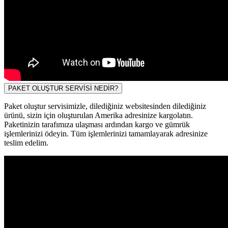
PAKET OLUŞTUR SERVİSİ NEDİR?
Paket oluştur servisimizle, dilediğiniz websitesinden dilediğiniz
ürünü, sizin için oluşturulan Amerika adresinize kargolatın.
Paketinizin tarafımıza ulaşması ardından kargo ve gümrük
işlemlerinizi ödeyin. Tüm işlemlerinizi tamamlayarak adresinize
teslim edelim.