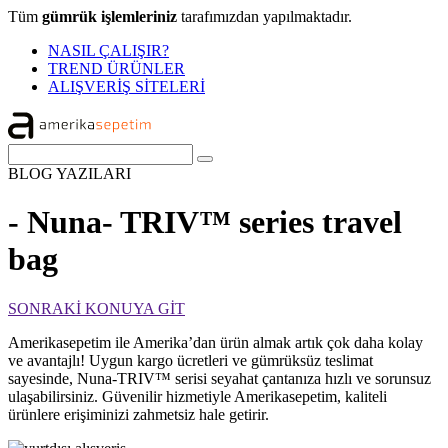
Tüm
gümrük işlemleriniz
tarafımızdan yapılmaktadır.
NASIL ÇALIŞIR?
TREND ÜRÜNLER
ALIŞVERİŞ SİTELERİ
BLOG
YAZILARI
- Nuna- TRIV™ series travel
bag
SONRAKİ KONUYA GİT
Amerikasepetim ile Amerika’dan ürün almak artık çok daha kolay
ve avantajlı! Uygun kargo ücretleri ve gümrüksüz teslimat
sayesinde, Nuna-TRIV™ serisi seyahat çantanıza hızlı ve sorunsuz
ulaşabilirsiniz. Güvenilir hizmetiyle Amerikasepetim, kaliteli
ürünlere erişiminizi zahmetsiz hale getirir.