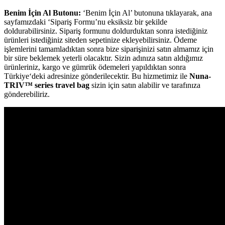
Benim İçin Al Butonu:
‘Benim İçin Al’ butonuna tıklayarak, ana
sayfamızdaki ‘Sipariş Formu’nu eksiksiz bir şekilde
doldurabilirsiniz. Sipariş formunu doldurduktan sonra istediğiniz
ürünleri istediğiniz siteden sepetinize ekleyebilirsiniz. Ödeme
işlemlerini tamamladıktan sonra bize siparişinizi satın almamız için
bir süre beklemek yeterli olacaktır. Sizin adınıza satın aldığımız
ürünleriniz, kargo ve gümrük ödemeleri yapıldıktan sonra
Türkiye‘deki adresinize gönderilecektir. Bu hizmetimiz ile
Nuna-
TRIV™ series travel bag
sizin için satın alabilir ve tarafınıza
gönderebiliriz.