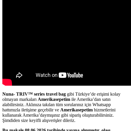
Nuna- TRIV™ series travel bag
gibi Türkiye’de erişimi kolay
olmayan markaları
Amerikasepetim
ile Amerika’dan satın
alabilirsiniz. Aklınıza takılan tüm sorularınız için Whatsapp
hattımızla iletişime geçebilir ve
Amerikasepetim
hizmetlerini
kullanarak Amerika’daymışınız gibi sipariş oluşturabilirsiniz.
Şimdiden size keyifli alışverişler dileriz.
Bu makale 08.06.2026 tarihinde yayına alınmıştır, olası