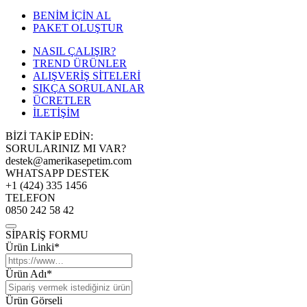
BENİM İÇİN AL
PAKET OLUŞTUR
NASIL ÇALIŞIR?
TREND ÜRÜNLER
ALIŞVERİŞ SİTELERİ
SIKÇA SORULANLAR
ÜCRETLER
İLETİŞİM
BİZİ TAKİP EDİN:
SORULARINIZ MI VAR?
destek@amerikasepetim.com
WHATSAPP DESTEK
+1 (424) 335 1456
TELEFON
0850 242 58 42
SİPARİŞ FORMU
Ürün Linki*
Ürün Adı*
Ürün Görseli