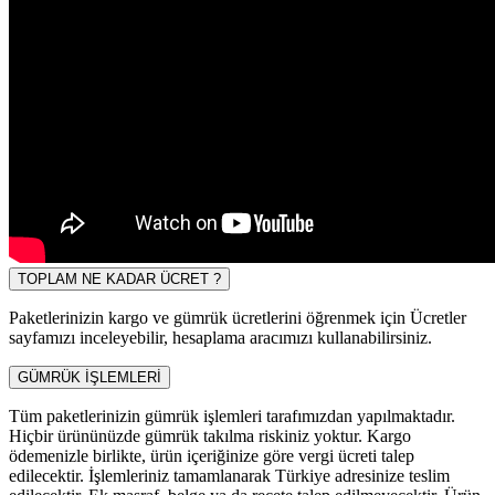
TOPLAM NE KADAR ÜCRET ?
Paketlerinizin kargo ve gümrük ücretlerini öğrenmek için Ücretler
sayfamızı inceleyebilir, hesaplama aracımızı kullanabilirsiniz.
GÜMRÜK İŞLEMLERİ
Tüm paketlerinizin gümrük işlemleri tarafımızdan yapılmaktadır.
Hiçbir ürününüzde gümrük takılma riskiniz yoktur. Kargo
ödemenizle birlikte, ürün içeriğinize göre vergi ücreti talep
edilecektir. İşlemleriniz tamamlanarak Türkiye adresinize teslim