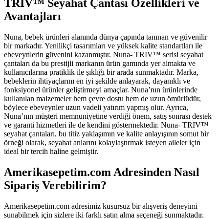
TRIV™ Seyahat Çantası Özellikleri ve
Avantajları
Nuna, bebek ürünleri alanında dünya çapında tanınan ve güvenilir
bir markadır. Yenilikçi tasarımları ve yüksek kalite standartları ile
ebeveynlerin güvenini kazanmıştır. Nuna- TRIV™ serisi seyahat
çantaları da bu prestijli markanın ürün gamında yer almakta ve
kullanıcılarına pratiklik ile şıklığı bir arada sunmaktadır. Marka,
bebeklerin ihtiyaçlarını en iyi şekilde anlayarak, dayanıklı ve
fonksiyonel ürünler geliştirmeyi amaçlar. Nuna’nın ürünlerinde
kullanılan malzemeler hem çevre dostu hem de uzun ömürlüdür,
böylece ebeveynler uzun vadeli yatırım yapmış olur. Ayrıca,
Nuna’nın müşteri memnuniyetine verdiği önem, satış sonrası destek
ve garanti hizmetleri ile de kendini göstermektedir. Nuna- TRIV™
seyahat çantaları, bu titiz yaklaşımın ve kalite anlayışının somut bir
örneği olarak, seyahat anlarını kolaylaştırmak isteyen aileler için
ideal bir tercih haline gelmiştir.
Amerikasepetim.com Adresinden Nasıl
Sipariş Verebilirim?
Amerikasepetim.com adresimiz kusursuz bir alışveriş deneyimi
sunabilmek için sizlere iki farklı satın alma seçeneği sunmaktadır.