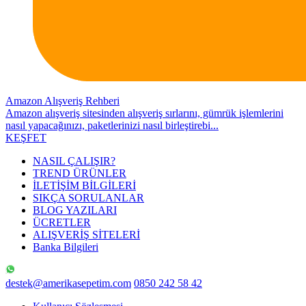
Amazon Alışveriş Rehberi
Amazon alışveriş sitesinden alışveriş sırlarını, gümrük işlemlerini
nasıl yapacağınızı, paketlerinizi nasıl birleştirebi...
KEŞFET
NASIL ÇALIŞIR?
TREND ÜRÜNLER
İLETİŞİM BİLGİLERİ
SIKÇA SORULANLAR
BLOG YAZILARI
ÜCRETLER
ALIŞVERİŞ SİTELERİ
Banka Bilgileri
destek@amerikasepetim.com
0850 242 58 42