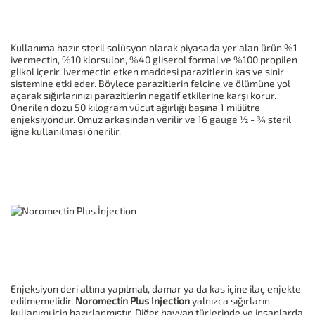
Kullanıma hazır steril solüsyon olarak piyasada yer alan ürün %1
ivermectin, %10 klorsulon, %40 gliserol formal ve %100 propilen
glikol içerir. Ivermectin etken maddesi parazitlerin kas ve sinir
sistemine etki eder. Böylece parazitlerin felcine ve ölümüne yol
açarak sığırlarınızı parazitlerin negatif etkilerine karşı korur.
Önerilen dozu 50 kilogram vücut ağırlığı başına 1 mililitre
enjeksiyondur. Omuz arkasından verilir ve 16 gauge ½ - ¾ steril
iğne kullanılması önerilir.
Enjeksiyon deri altına yapılmalı, damar ya da kas içine ilaç enjekte
edilmemelidir.
Noromectin Plus
Injection
yalnızca sığırların
kullanımı için hazırlanmıştır. Diğer hayvan türlerinde ve insanlarda