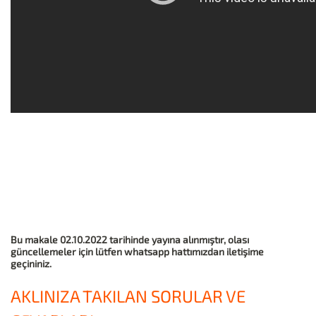
Bu makale 02.10.2022 tarihinde yayına alınmıştır, olası
güncellemeler için lütfen whatsapp hattımızdan iletişime
geçininiz.
AKLINIZA TAKILAN SORULAR VE