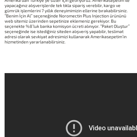
Amerika’dan Türkiye’ye sizler için getiriyoruz. Amerikasepetim ile
yapacağınız alışverişlerde tek tıkla sipariş verebilir, kargo ve
gümrük işlemlerini 7 yıllık deneyimimizin ellerine bırakabilirsiniz.
“Benim İçin Al” seçeneğinde Noromectin Plus Injection ürününü
web sitemiz üzerinden sepetinize eklemeniz gerekiyor. Bu
seçenekte %8’luk banka komisyon ücreti alınıyor. “Paket Oluştur”
seçeneğinde ise istediğiniz siteden alışveriş yapabilir, teslimat
adresi olarak sevkiyat adresimizi kullanarak Amerikasepetim’in
hizmetinden yararlanabilirsiniz.