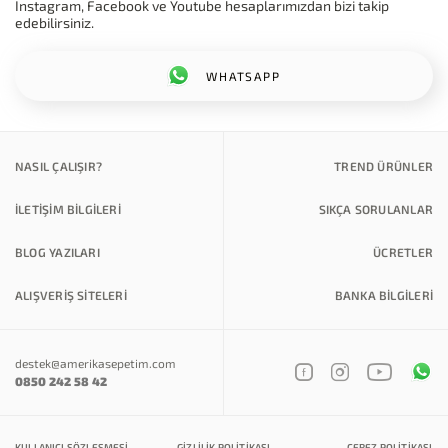
Instagram, Facebook ve Youtube hesaplarımızdan bizi takip
edebilirsiniz.
WHATSAPP
NASIL ÇALIŞIR?
TREND ÜRÜNLER
İLETİŞİM BİLGİLERİ
SIKÇA SORULANLAR
BLOG YAZILARI
ÜCRETLER
ALIŞVERİŞ SİTELERİ
BANKA BILGILERI
destek@amerikasepetim.com
0850 242 58 42
KULLANICI SÖZLEŞMESI
GIZLILIK POLITIKASI
ÇEREZ POLITIKASI