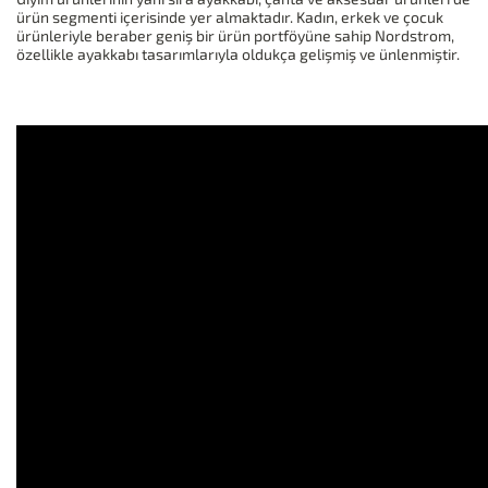
ürün segmenti içerisinde yer almaktadır. Kadın, erkek ve çocuk
ürünleriyle beraber geniş bir ürün portföyüne sahip Nordstrom,
özellikle ayakkabı tasarımlarıyla oldukça gelişmiş ve ünlenmiştir.