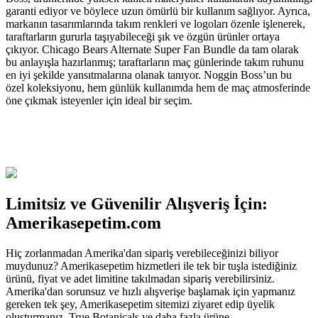
garanti ediyor ve böylece uzun ömürlü bir kullanım sağlıyor. Ayrıca,
markanın tasarımlarında takım renkleri ve logoları özenle işlenerek,
taraftarların gururla taşıyabileceği şık ve özgün ürünler ortaya
çıkıyor. Chicago Bears Alternate Super Fan Bundle da tam olarak
bu anlayışla hazırlanmış; taraftarların maç günlerinde takım ruhunu
en iyi şekilde yansıtmalarına olanak tanıyor. Noggin Boss’un bu
özel koleksiyonu, hem günlük kullanımda hem de maç atmosferinde
öne çıkmak isteyenler için ideal bir seçim.
Limitsiz ve Güvenilir Alışveriş İçin:
Amerikasepetim.com
Hiç zorlanmadan Amerika'dan sipariş verebileceğinizi biliyor
muydunuz? Amerikasepetim hizmetleri ile tek bir tuşla istediğiniz
ürünü, fiyat ve adet limitine takılmadan sipariş verebilirsiniz.
Amerika'dan sorunsuz ve hızlı alışverişe başlamak için yapmanız
gereken tek şey, Amerikasepetim sitemizi ziyaret edip üyelik
oluşturmanız. True Botanicals ve daha fazla ürüne