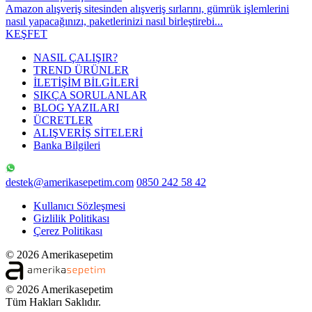
Amazon alışveriş sitesinden alışveriş sırlarını, gümrük işlemlerini
nasıl yapacağınızı, paketlerinizi nasıl birleştirebi...
KEŞFET
NASIL ÇALIŞIR?
TREND ÜRÜNLER
İLETİŞİM BİLGİLERİ
SIKÇA SORULANLAR
BLOG YAZILARI
ÜCRETLER
ALIŞVERİŞ SİTELERİ
Banka Bilgileri
destek@amerikasepetim.com
0850 242 58 42
Kullanıcı Sözleşmesi
Gizlilik Politikası
Çerez Politikası
© 2026 Amerikasepetim
© 2026 Amerikasepetim
Tüm Hakları Saklıdır.