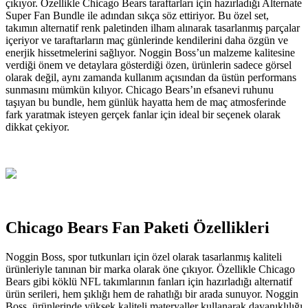
çıkıyor. Özellikle Chicago Bears taraftarları için hazırladığı Alternate
Super Fan Bundle ile adından sıkça söz ettiriyor. Bu özel set,
takımın alternatif renk paletinden ilham alınarak tasarlanmış parçalar
içeriyor ve taraftarların maç günlerinde kendilerini daha özgün ve
enerjik hissetmelerini sağlıyor. Noggin Boss’un malzeme kalitesine
verdiği önem ve detaylara gösterdiği özen, ürünlerin sadece görsel
olarak değil, aynı zamanda kullanım açısından da üstün performans
sunmasını mümkün kılıyor. Chicago Bears’ın efsanevi ruhunu
taşıyan bu bundle, hem günlük hayatta hem de maç atmosferinde
fark yaratmak isteyen gerçek fanlar için ideal bir seçenek olarak
dikkat çekiyor.
Chicago Bears Fan Paketi Özellikleri
Noggin Boss, spor tutkunları için özel olarak tasarlanmış kaliteli
ürünleriyle tanınan bir marka olarak öne çıkıyor. Özellikle Chicago
Bears gibi köklü NFL takımlarının fanları için hazırladığı alternatif
ürün serileri, hem şıklığı hem de rahatlığı bir arada sunuyor. Noggin
Boss, ürünlerinde yüksek kaliteli materyaller kullanarak dayanıklılığı