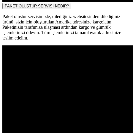
PAKET OLUŞTUR SERVİSİ NEDİR?
Paket oluştur servisimizle, dilediğiniz websitesinden dilediğiniz
ürünü, sizin için oluşturulan Amerika adresinize kargolatın.
Paketinizin tarafımıza ulaşması ardından kargo ve gümrük
işlemlerinizi ödeyin. Tüm işlemlerinizi tamamlayarak adresinize
teslim edelim.