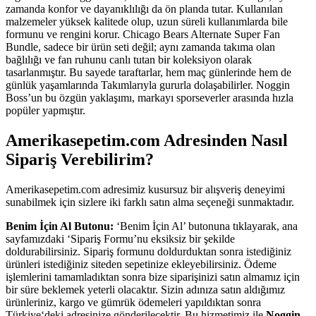
zamanda konfor ve dayanıklılığı da ön planda tutar. Kullanılan
malzemeler yüksek kalitede olup, uzun süreli kullanımlarda bile
formunu ve rengini korur. Chicago Bears Alternate Super Fan
Bundle, sadece bir ürün seti değil; aynı zamanda takıma olan
bağlılığı ve fan ruhunu canlı tutan bir koleksiyon olarak
tasarlanmıştır. Bu sayede taraftarlar, hem maç günlerinde hem de
günlük yaşamlarında Takımlarıyla gururla dolaşabilirler. Noggin
Boss’un bu özgün yaklaşımı, markayı sporseverler arasında hızla
popüler yapmıştır.
Amerikasepetim.com Adresinden Nasıl
Sipariş Verebilirim?
Amerikasepetim.com adresimiz kusursuz bir alışveriş deneyimi
sunabilmek için sizlere iki farklı satın alma seçeneği sunmaktadır.
Benim İçin Al Butonu:
‘Benim İçin Al’ butonuna tıklayarak, ana
sayfamızdaki ‘Sipariş Formu’nu eksiksiz bir şekilde
doldurabilirsiniz. Sipariş formunu doldurduktan sonra istediğiniz
ürünleri istediğiniz siteden sepetinize ekleyebilirsiniz. Ödeme
işlemlerini tamamladıktan sonra bize siparişinizi satın almamız için
bir süre beklemek yeterli olacaktır. Sizin adınıza satın aldığımız
ürünleriniz, kargo ve gümrük ödemeleri yapıldıktan sonra
Türkiye‘deki adresinize gönderilecektir. Bu hizmetimiz ile
Noggin