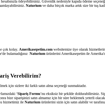
coin hesabınızla ödeyebilirsiniz. Güvenlik nedeniyle kapıda ödeme seç
mamlayabilirsiniz.
Naturium
ve daha birçok marka artık size bir tuş kad
le çok kolay.
Amerikasepetim.com
websitemize üye olarak hizmetlerim
ye'de bulamadığınız
Naturium
ürünlerini Amerikasepetim ile Amerika'da
riş Verebilirim?
ek için sizlere iki farklı satın alma seçeneği sunmaktadır.
yfamızdaki ‘
Sipariş Formu
’nu eksiksiz bir şekilde doldurabilirsiniz. S
nra bize siparişinizi satın almamız için bir süre beklemek yeterli olacak
Bu hizmetimiz ile
Naturium
ürünlerini sizin için satın alabilir ve tarafın