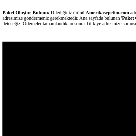
Paket Oluştur Butonu
:
Dilediğiniz ürünü
Amerikasepetim.com
adr
adresimize göndermeniz gerekmektedir. Ana sayfada bulunan '
Paket 
ileteceğiz. Ödemeler tamamlandıktan sonra Türkiye adresinize sorunsu