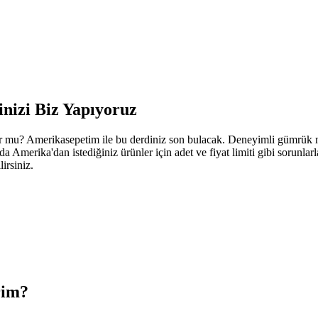
nizi Biz Yapıyoruz
r mu? Amerikasepetim ile bu derdiniz son bulacak. Deneyimli gümrük 
merika'dan istediğiniz ürünler için adet ve fiyat limiti gibi sorunlarl
irsiniz.
rim?