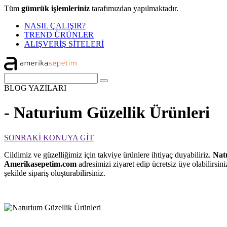
Tüm
gümrük işlemleriniz
tarafımızdan yapılmaktadır.
NASIL ÇALIŞIR?
TREND ÜRÜNLER
ALIŞVERİŞ SİTELERİ
BLOG
YAZILARI
- Naturium Güzellik Ürünleri
SONRAKİ KONUYA GİT
Cildimiz ve güzelliğimiz için takviye ürünlere ihtiyaç duyabiliriz.
Natu
Amerikasepetim.com
adresimizi ziyaret edip ücretsiz üye olabilirsi
şekilde sipariş oluşturabilirsiniz.