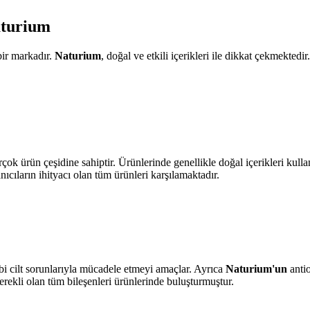
aturium
 bir markadır.
Naturium
, doğal ve etkili içerikleri ile dikkat çekmektedir
birçok ürün çeşidine sahiptir. Ürünlerinde genellikle doğal içerikleri ku
anıcıların ihityacı olan tüm ürünleri karşılamaktadır.
k gibi cilt sorunlarıyla mücadele etmeyi amaçlar. Ayrıca
Naturium'un
antio
gerekli olan tüm bileşenleri ürünlerinde buluşturmuştur.