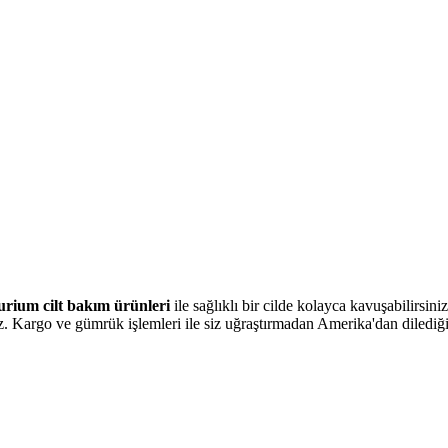
rium cilt bakım ürünleri
ile sağlıklı bir cilde kolayca kavuşabilirsini
niz. Kargo ve gümrük işlemleri ile siz uğraştırmadan Amerika'dan dilediğ