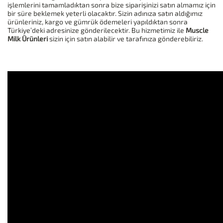
işlemlerini tamamladıktan sonra bize siparişinizi satın almamız için
bir süre beklemek yeterli olacaktır. Sizin adınıza satın aldığımız
ürünleriniz, kargo ve gümrük ödemeleri yapıldıktan sonra
Türkiye‘deki adresinize gönderilecektir. Bu hizmetimiz ile
Muscle
Milk Ürünleri
sizin için satın alabilir ve tarafınıza gönderebiliriz.