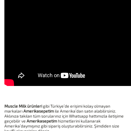
Muscle Milk ürünleri
gibi Türkiye’de erişimi kolay olmayan
markaları
Amerikasepetim
ile Amerika’dan satın alabilirsiniz.
Aklınıza takılan tüm sorularınız için Whatsapp hattımızla iletişime
geçebilir ve
Amerikasepetim
hizmetlerini kullanarak
Amerika’daymışınız gibi sipariş oluşturabilirsiniz. Şimdiden size
keyifli alışverişler dileriz.