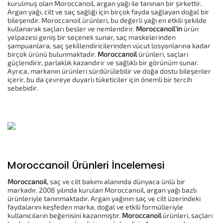
kurulmuş olan Moroccanoil, argan yağı ile tanınan bir şirkettir.
Argan yağı, cilt ve saç sağlığı için birçok fayda sağlayan doğal bir
bileşendir. Moroccanoil ürünleri, bu değerli yağı en etkili şekilde
kullanarak saçları besler ve nemlendirir.
Moroccanoil'in
ürün
yelpazesi geniş bir seçenek sunar, saç maskelerinden
şampuanlara, saç şekillendiricilerinden vücut losyonlarına kadar
birçok ürünü bulunmaktadır.
Moroccanoil
ürünleri, saçları
güçlendirir, parlaklık kazandırır ve sağlıklı bir görünüm sunar.
Ayrıca, markanın ürünleri sürdürülebilir ve doğa dostu bileşenler
içerir, bu da çevreye duyarlı tüketiciler için önemli bir tercih
sebebidir.
Moroccanoil Ürünleri İncelemesi
Moroccanoil
, saç ve cilt bakımı alanında dünyaca ünlü bir
markadır. 2008 yılında kurulan Moroccanoil, argan yağı bazlı
ürünleriyle tanınmaktadır. Argan yağının saç ve cilt üzerindeki
faydalarını keşfeden marka, doğal ve etkili formülleriyle
kullanıcıların beğenisini kazanmıştır.
Moroccanoil
ürünleri, saçları