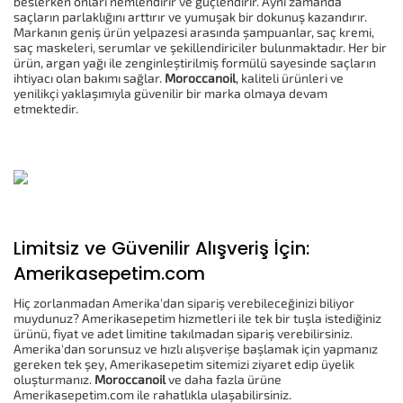
beslerken onları nemlendirir ve güçlendirir. Aynı zamanda
saçların parlaklığını arttırır ve yumuşak bir dokunuş kazandırır.
Markanın geniş ürün yelpazesi arasında şampuanlar, saç kremi,
saç maskeleri, serumlar ve şekillendiriciler bulunmaktadır. Her bir
ürün, argan yağı ile zenginleştirilmiş formülü sayesinde saçların
ihtiyacı olan bakımı sağlar.
Moroccanoil
, kaliteli ürünleri ve
yenilikçi yaklaşımıyla güvenilir bir marka olmaya devam
etmektedir.
Limitsiz ve Güvenilir Alışveriş İçin:
Amerikasepetim.com
Hiç zorlanmadan Amerika'dan sipariş verebileceğinizi biliyor
muydunuz? Amerikasepetim hizmetleri ile tek bir tuşla istediğiniz
ürünü, fiyat ve adet limitine takılmadan sipariş verebilirsiniz.
Amerika'dan sorunsuz ve hızlı alışverişe başlamak için yapmanız
gereken tek şey, Amerikasepetim sitemizi ziyaret edip üyelik
oluşturmanız.
Moroccanoil
ve daha fazla ürüne
Amerikasepetim.com ile rahatlıkla ulaşabilirsiniz.