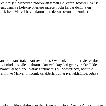
r edinmiştir. Marvel's Spider-Man temalı Collector Booster Box ise
unculara ve koleksiyonerlere sadece güçlü kartlar değil, aynı
leşerek hem Marvel hayranlarını hem de kart oyunu tutkunlarını
 bulunan strateji kart oyunudur. Oyuncular, birbirleriyle rekabet
evreninden sevilen kahramanları ve hikayeleri getiriyor. Özellikle
siyoncular için özel olarak hazırlanmış bu booster box, nadir ve
sarımı ve Marvel’ın ikonik karakterleri bir araya geldiğinde, ortaya
 adet limitine takılmadan sipariş verebilirsiniz. Amerika'dan sorunsuz