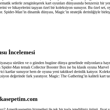
ematik setlerle zenginleşerek kart oyunları dünyasında benzersiz bir ye
ini ve hikayelerini taşıyan özel bir koleksiyon sunuyor. Bu özel set, oy
yor. Spider-Man’in dinamik dünyası, Magic’in stratejik derinliğiyle bir
su İncelemesi
iyasaya sürülen ve o günden bugüne dünya genelinde milyonlarca hayranı
l's Spider-Man temalı Collector Booster Box ise bu klasik oyuna Marvel 
yici kartlar sunuyor hem de oyuna yeni taktiksel derinlik katıyor. Kolek
ksiyon değerinde fark yaratıyor. Magic: The Gathering’in kaliteli kart ta
rikasepetim.com
 Amerikasepetim hizmetleri ile tek bir tuşla istediğiniz ürünü, fiyat ve