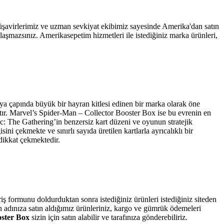
şavirlerimiz ve uzman sevkiyat ekibimiz sayesinde Amerika'dan satın
ılaşmazsınız. Amerikasepetim hizmetleri ile istediğiniz marka ürünleri,
ya çapında büyük bir hayran kitlesi edinen bir marka olarak öne
ştır. Marvel’s Spider-Man – Collector Booster Box ise bu evrenin en
c: The Gathering’in benzersiz kart düzeni ve oyunun stratejik
ni çekmekte ve sınırlı sayıda üretilen kartlarla ayrıcalıklı bir
dikkat çekmektedir.
iş formunu doldurduktan sonra istediğiniz ürünleri istediğiniz siteden
zin adınıza satın aldığımız ürünleriniz, kargo ve gümrük ödemeleri
oster Box
sizin için satın alabilir ve tarafınıza gönderebiliriz.