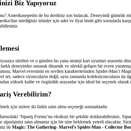
nizi Biz Yapıyoruz
 mu? Amerikasepetim ile bu derdiniz son bulacak. Deneyimli gümrük mü
a'dan istediğiniz ürünler için adet ve fiyat limiti gibi sorunlarla karş
bilirsiniz.
lemesi
yasaya sürülen ve o günden bu yana strateji kart oyunları arasında dün
 farklı deneyimler sunarak dinamik ve sürekli gelişen bir evren yaratmı
 kutusu, Marvel evreninin en sevilen karakterlerinden Spider-Man’i Magi
el set, sadece oyuncuların değil, aynı zamanda koleksiyoncuların da ilgisi
an yüksek kalite ve özgünlük arayanlar için ideal bir seçenek olarak 
riş Verebilirim?
ek için sizlere iki farklı satın alma seçeneği sunmaktadır.
amızdaki ‘Sipariş Formu’nu eksiksiz bir şekilde doldurabilirsiniz. Sipar
 siparişinizi satın almamız için bir süre beklemek yeterli olacaktır. Si
miz ile
Magic: The Gathering- Marvel's Spider-Man - Collector Bo