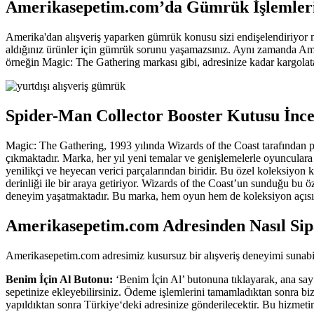
Amerikasepetim.com’da Gümrük İşlemleri
Amerika'dan alışveriş yaparken gümrük konusu sizi endişelendiriyor
aldığınız ürünler için gümrük sorunu yaşamazsınız. Aynı zamanda Amerik
örneğin Magic: The Gathering markası gibi, adresinize kadar kargolata
Spider-Man Collector Booster Kutusu İnce
Magic: The Gathering, 1993 yılında Wizards of the Coast tarafından pi
çıkmaktadır. Marka, her yıl yeni temalar ve genişlemelerle oyunculara
yenilikçi ve heyecan verici parçalarından biridir. Bu özel koleksiyon
derinliği ile bir araya getiriyor. Wizards of the Coast’un sunduğu bu öz
deneyim yaşatmaktadır. Bu marka, hem oyun hem de koleksiyon açısınd
Amerikasepetim.com Adresinden Nasıl Sipa
Amerikasepetim.com adresimiz kusursuz bir alışveriş deneyimi sunabilm
Benim İçin Al Butonu:
‘Benim İçin Al’ butonuna tıklayarak, ana sayf
sepetinize ekleyebilirsiniz. Ödeme işlemlerini tamamladıktan sonra bize
yapıldıktan sonra Türkiye‘deki adresinize gönderilecektir. Bu hizmeti