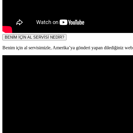
BENİM İÇİN AL SERVİSİ NEDİR?
Benim için al servisimizle, Amerika’ya gönderi yapan dilediğiniz websit