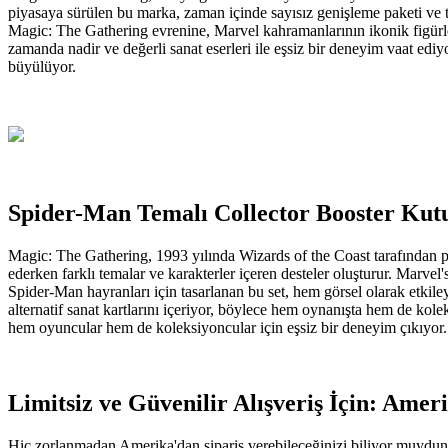
piyasaya sürülen bu marka, zaman içinde sayısız genişleme paketi ve t
Magic: The Gathering evrenine, Marvel kahramanlarının ikonik figürler
zamanda nadir ve değerli sanat eserleri ile eşsiz bir deneyim vaat edi
büyülüyor.
Spider-Man Temalı Collector Booster Kutu
Magic: The Gathering, 1993 yılında Wizards of the Coast tarafından p
ederken farklı temalar ve karakterler içeren desteler oluşturur. Marve
Spider-Man hayranları için tasarlanan bu set, hem görsel olarak etkile
alternatif sanat kartlarını içeriyor, böylece hem oynanışta hem de kole
hem oyuncular hem de koleksiyoncular için eşsiz bir deneyim çıkıyor.
Limitsiz ve Güvenilir Alışveriş İçin: Ame
Hiç zorlanmadan Amerika'dan sipariş verebileceğinizi biliyor muydunuz?