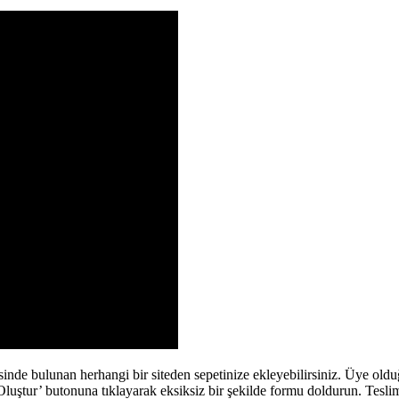
de bulunan herhangi bir siteden sepetinize ekleyebilirsiniz. Üye olduğ
tur’ butonuna tıklayarak eksiksiz bir şekilde formu doldurun. Teslim a