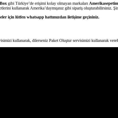
 Box
gibi Türkiye’de erişimi kolay olmayan markaları
Amerikasepeti
lerini kullanarak Amerika’daymışınız gibi sipariş oluşturabilirsiniz. Şimd
ler için lütfen whatsapp hattımızdan iletişime geçininiz.
simizi kullanarak, dilerseniz Paket Oluştur servisimizi kullanarak verebi