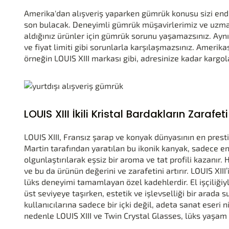
Amerika'dan alışveriş yaparken gümrük konusu sizi end
son bulacak. Deneyimli gümrük müşavirlerimiz ve uzma
aldığınız ürünler için gümrük sorunu yaşamazsınız. Ayn
ve fiyat limiti gibi sorunlarla karşılaşmazsınız. Amerika
örneğin LOUIS XIII markası gibi, adresinize kadar kargola
LOUIS XIII İkili Kristal Bardakların Zarafeti
LOUIS XIII, Fransız şarap ve konyak dünyasının en presti
Martin tarafından yaratılan bu ikonik kanyak, sadece en
olgunlaştırılarak eşsiz bir aroma ve tat profili kazanır. 
ve bu da ürünün değerini ve zarafetini artırır. LOUIS XII
lüks deneyimi tamamlayan özel kadehlerdir. El işçiliğiy
üst seviyeye taşırken, estetik ve işlevselliği bir arada s
kullanıcılarına sadece bir içki değil, adeta sanat eseri
nedenle LOUIS XIII ve Twin Crystal Glasses, lüks yaşam 