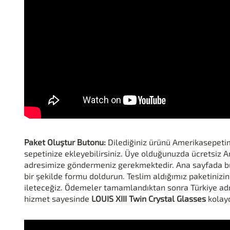
Paket Oluştur Butonu:
Dilediğiniz ürünü Amerikasepeti
sepetinize ekleyebilirsiniz. Üye olduğunuzda ücretsiz Am
adresimize göndermeniz gerekmektedir. Ana sayfada bul
bir şekilde formu doldurun. Teslim aldığımız paketinizin
ileteceğiz. Ödemeler tamamlandıktan sonra Türkiye adre
hizmet sayesinde
LOUIS XIII Twin Crystal Glasses
kolayc