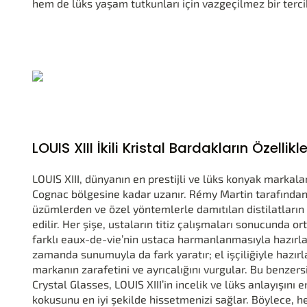
hem de lüks yaşam tutkunları için vazgeçilmez bir tercih
LOUIS XIII İkili Kristal Bardakların Özellikle
LOUIS XIII, dünyanın en prestijli ve lüks konyak markalar
Cognac bölgesine kadar uzanır. Rémy Martin tarafından 
üzümlerden ve özel yöntemlerle damıtılan distilatların 
edilir. Her şişe, ustaların titiz çalışmaları sonucunda o
farklı eaux-de-vie’nin ustaca harmanlanmasıyla hazırlanı
zamanda sunumuyla da fark yaratır; el işçiliğiyle hazırl
markanın zarafetini ve ayrıcalığını vurgular. Bu benze
Crystal Glasses, LOUIS XIII’in incelik ve lüks anlayışını e
kokusunu en iyi şekilde hissetmenizi sağlar. Böylece,