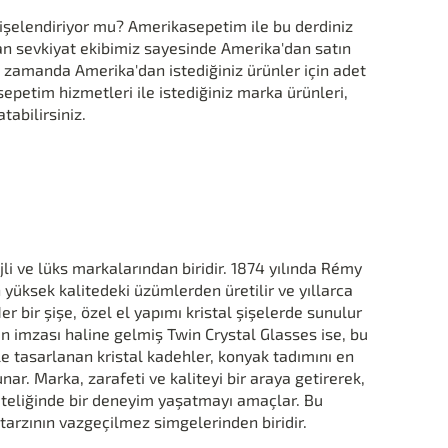
işelendiriyor mu? Amerikasepetim ile bu derdiniz
n sevkiyat ekibimiz sayesinde Amerika'dan satın
ı zamanda Amerika'dan istediğiniz ürünler için adet
sepetim hizmetleri ile istediğiniz marka ürünleri,
tabilirsiniz.
jli ve lüks markalarından biridir. 1874 yılında Rémy
 yüksek kalitedeki üzümlerden üretilir ve yıllarca
Her bir şişe, özel el yapımı kristal şişelerde sunulur
I’in imzası haline gelmiş Twin Crystal Glasses ise, bu
le tasarlanan kristal kadehler, konyak tadımını en
unar. Marka, zarafeti ve kaliteyi bir araya getirerek,
 niteliğinde bir deneyim yaşatmayı amaçlar. Bu
tarzının vazgeçilmez simgelerinden biridir.