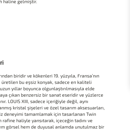
 haline gelmiştir.
ri
ından biridir ve kökenleri 19. yüzyıla, Fransa’nın
üretilen bu eşsiz konyak, sadece en kaliteli
uzun yıllar boyunca olgunlaştırılmasıyla elde
rtaya çıkan benzersiz bir sanat eseridir ve yüzlerce
r. LOUIS XIII, sadece içeriğiyle değil, aynı
anmış kristal şişeleri ve özel tasarım aksesuarları,
rsiz deneyimi tamamlamak için tasarlanan Twin
n rafine haliyle yansıtarak, içeceğin tadını ve
 hem görsel hem de duyusal anlamda unutulmaz bir