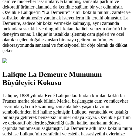
cam ve mücevher tasarımlarıyla tanınmış, zamanla parfüm ve
dekoratif ürünler alanında da kendine sağlam bir yer edinmiştir.
Özellikle Lalique’in “La Demeure” isimli kokulu mumu, zarafet ve
sofistike bir atmosfer yaratmak isteyenlerin ilk tercihi olmuştur. La
Demeure, sadece bir koku vermekle kalmayıp, aynı zamanda
mekanlara sıcaklık ve dinginlik katan, kaliteli ve uzun ömürlü bir
deneyim sunar. Lalique’in ustalıkla işlenmiş cam şişeleri ve özel
olarak seçilen doğal esansları bir araya getiren bu ürün, ev
dekorasyonunda sanatsal ve fonksiyonel bir obje olarak da dikkat
çeker.
Lalique La Demeure Mumunun
Büyüleyici Kokusu
Lalique, 1888 yılında René Lalique tarafından kurulan köklü bir
Fransız marka olarak bilinir. Marka, başlangıçta cam ve mücevher
tasarımlarıyla ün kazanmış, zamanla lüks yaşam tarzının
sembollerinden biri haline gelmiştir. Lalique, yaratıcılık ve ustalığı
bir araya getirerek benzersiz ürünler ortaya koyar. Özellikle parfüm
ve dekoratif objelerde gösterdiği üstün kalite, markanın dünya
çapında tanınmasını sağlamıştır. La Demeure adlı imza kokulu mum
serisi ise Lalique’nin zarafetini ve estetik hassasiyetini evlerinize