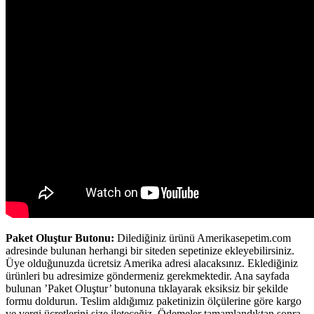
Paket Oluştur Butonu:
Dilediğiniz ürünü Amerikasepetim.com
adresinde bulunan herhangi bir siteden sepetinize ekleyebilirsiniz.
Üye olduğunuzda ücretsiz Amerika adresi alacaksınız. Eklediğiniz
ürünleri bu adresimize göndermeniz gerekmektedir. Ana sayfada
bulunan ’Paket Oluştur’ butonuna tıklayarak eksiksiz bir şekilde
formu doldurun. Teslim aldığımız paketinizin ölçülerine göre kargo
ve vergi ücretlerini size ileteceğiz. Ödemeler tamamlandıktan sonra