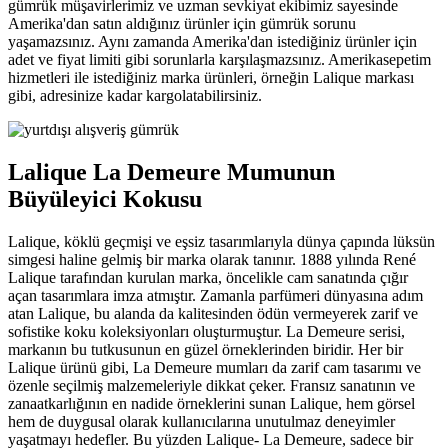
gümrük müşavirlerimiz ve uzman sevkiyat ekibimiz sayesinde
Amerika'dan satın aldığınız ürünler için gümrük sorunu
yaşamazsınız. Aynı zamanda Amerika'dan istediğiniz ürünler için
adet ve fiyat limiti gibi sorunlarla karşılaşmazsınız. Amerikasepetim
hizmetleri ile istediğiniz marka ürünleri, örneğin Lalique markası
gibi, adresinize kadar kargolatabilirsiniz.
Lalique La Demeure Mumunun
Büyüleyici Kokusu
Lalique, köklü geçmişi ve eşsiz tasarımlarıyla dünya çapında lüksün
simgesi haline gelmiş bir marka olarak tanınır. 1888 yılında René
Lalique tarafından kurulan marka, öncelikle cam sanatında çığır
açan tasarımlara imza atmıştır. Zamanla parfümeri dünyasına adım
atan Lalique, bu alanda da kalitesinden ödün vermeyerek zarif ve
sofistike koku koleksiyonları oluşturmuştur. La Demeure serisi,
markanın bu tutkusunun en güzel örneklerinden biridir. Her bir
Lalique ürünü gibi, La Demeure mumları da zarif cam tasarımı ve
özenle seçilmiş malzemeleriyle dikkat çeker. Fransız sanatının ve
zanaatkarlığının en nadide örneklerini sunan Lalique, hem görsel
hem de duygusal olarak kullanıcılarına unutulmaz deneyimler
yaşatmayı hedefler. Bu yüzden Lalique- La Demeure, sadece bir