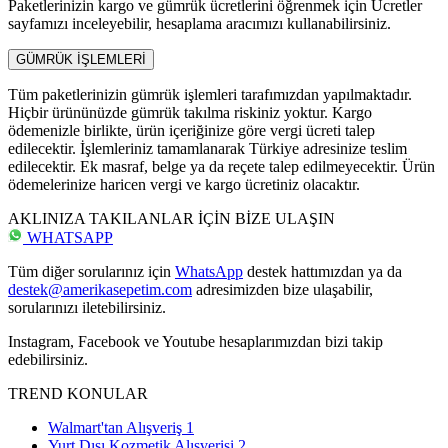
Paketlerinizin kargo ve gümrük ücretlerini öğrenmek için Ücretler
sayfamızı inceleyebilir, hesaplama aracımızı kullanabilirsiniz.
GÜMRÜK İŞLEMLERİ
Tüm paketlerinizin gümrük işlemleri tarafımızdan yapılmaktadır.
Hiçbir ürününüzde gümrük takılma riskiniz yoktur. Kargo
ödemenizle birlikte, ürün içeriğinize göre vergi ücreti talep
edilecektir. İşlemleriniz tamamlanarak Türkiye adresinize teslim
edilecektir. Ek masraf, belge ya da reçete talep edilmeyecektir. Ürün
ödemelerinize haricen vergi ve kargo ücretiniz olacaktır.
AKLINIZA TAKILANLAR İÇİN BİZE ULAŞIN
WHATSAPP
Tüm diğer sorularınız için
WhatsApp
destek hattımızdan ya da
destek@amerikasepetim.com
adresimizden bize ulaşabilir,
sorularınızı iletebilirsiniz.
Instagram, Facebook ve Youtube hesaplarımızdan bizi takip
edebilirsiniz.
TREND KONULAR
Walmart'tan Alışveriş
1
Yurt Dışı Kozmetik Alışverişi
2