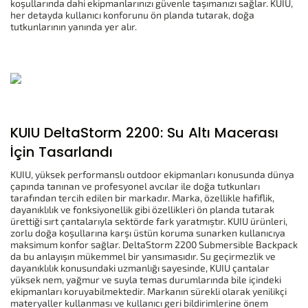
koşullarında dahi ekipmanlarınızı güvenle taşımanızı sağlar. KUIU,
her detayda kullanıcı konforunu ön planda tutarak, doğa
tutkunlarının yanında yer alır.
KUIU DeltaStorm 2200: Su Altı Macerası
İçin Tasarlandı
KUIU, yüksek performanslı outdoor ekipmanları konusunda dünya
çapında tanınan ve profesyonel avcılar ile doğa tutkunları
tarafından tercih edilen bir markadır. Marka, özellikle hafiflik,
dayanıklılık ve fonksiyonellik gibi özellikleri ön planda tutarak
ürettiği sırt çantalarıyla sektörde fark yaratmıştır. KUIU ürünleri,
zorlu doğa koşullarına karşı üstün koruma sunarken kullanıcıya
maksimum konfor sağlar. DeltaStorm 2200 Submersible Backpack
da bu anlayışın mükemmel bir yansımasıdır. Su geçirmezlik ve
dayanıklılık konusundaki uzmanlığı sayesinde, KUIU çantalar
yüksek nem, yağmur ve suyla temas durumlarında bile içindeki
ekipmanları koruyabilmektedir. Markanın sürekli olarak yenilikçi
materyaller kullanması ve kullanıcı geri bildirimlerine önem