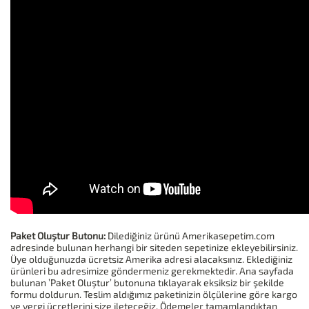
Paket Oluştur Butonu:
Dilediğiniz ürünü Amerikasepetim.com
adresinde bulunan herhangi bir siteden sepetinize ekleyebilirsiniz.
Üye olduğunuzda ücretsiz Amerika adresi alacaksınız. Eklediğiniz
ürünleri bu adresimize göndermeniz gerekmektedir. Ana sayfada
bulunan ’Paket Oluştur’ butonuna tıklayarak eksiksiz bir şekilde
formu doldurun. Teslim aldığımız paketinizin ölçülerine göre kargo
ve vergi ücretlerini size ileteceğiz. Ödemeler tamamlandıktan