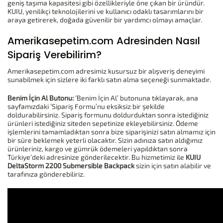
geniş taşıma kapasitesi gibi özellikleriyle öne çıkan bir üründür.
KUIU, yenilikçi teknolojilerini ve kullanıcı odaklı tasarımlarını bir
araya getirerek, doğada güvenilir bir yardımcı olmayı amaçlar.
Amerikasepetim.com Adresinden Nasıl
Sipariş Verebilirim?
Amerikasepetim.com adresimiz kusursuz bir alışveriş deneyimi
sunabilmek için sizlere iki farklı satın alma seçeneği sunmaktadır.
Benim İçin Al Butonu:
‘Benim İçin Al’ butonuna tıklayarak, ana
sayfamızdaki ‘Sipariş Formu’nu eksiksiz bir şekilde
doldurabilirsiniz. Sipariş formunu doldurduktan sonra istediğiniz
ürünleri istediğiniz siteden sepetinize ekleyebilirsiniz. Ödeme
işlemlerini tamamladıktan sonra bize siparişinizi satın almamız için
bir süre beklemek yeterli olacaktır. Sizin adınıza satın aldığımız
ürünleriniz, kargo ve gümrük ödemeleri yapıldıktan sonra
Türkiye‘deki adresinize gönderilecektir. Bu hizmetimiz ile
KUIU
DeltaStorm 2200 Submersible Backpack
sizin için satın alabilir ve
tarafınıza gönderebiliriz.