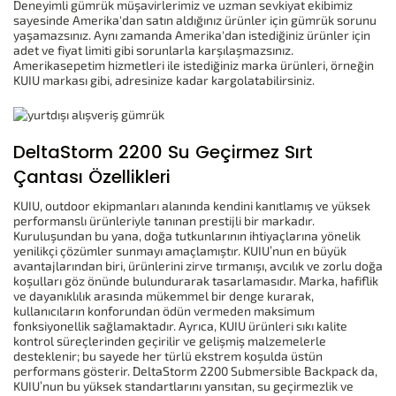
Deneyimli gümrük müşavirlerimiz ve uzman sevkiyat ekibimiz
sayesinde Amerika'dan satın aldığınız ürünler için gümrük sorunu
yaşamazsınız. Aynı zamanda Amerika'dan istediğiniz ürünler için
adet ve fiyat limiti gibi sorunlarla karşılaşmazsınız.
Amerikasepetim hizmetleri ile istediğiniz marka ürünleri, örneğin
KUIU markası gibi, adresinize kadar kargolatabilirsiniz.
DeltaStorm 2200 Su Geçirmez Sırt
Çantası Özellikleri
KUIU, outdoor ekipmanları alanında kendini kanıtlamış ve yüksek
performanslı ürünleriyle tanınan prestijli bir markadır.
Kuruluşundan bu yana, doğa tutkunlarının ihtiyaçlarına yönelik
yenilikçi çözümler sunmayı amaçlamıştır. KUIU’nun en büyük
avantajlarından biri, ürünlerini zirve tırmanışı, avcılık ve zorlu doğa
koşulları göz önünde bulundurarak tasarlamasıdır. Marka, hafiflik
ve dayanıklılık arasında mükemmel bir denge kurarak,
kullanıcıların konforundan ödün vermeden maksimum
fonksiyonellik sağlamaktadır. Ayrıca, KUIU ürünleri sıkı kalite
kontrol süreçlerinden geçirilir ve gelişmiş malzemelerle
desteklenir; bu sayede her türlü ekstrem koşulda üstün
performans gösterir. DeltaStorm 2200 Submersible Backpack da,
KUIU’nun bu yüksek standartlarını yansıtan, su geçirmezlik ve