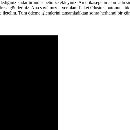
ilediğiniz kadar ürünü sepetinize ekleyiniz. Amerikasepetim.com adresim
drese gönderiniz. Ana sayfamızda yer alan ‘Paket Oluştur’ butonuna tık
 size iletelim. Tüm ödeme işlemlerini tamamladıktan sonra herhangi bir