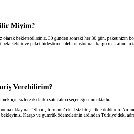
ilir Miyim?
iz olarak bekletebilirsiniz. 30 günden sonraki her 30 gün, paketinizin
i bekletebilir ve paket birleştirme talebi oluşturarak kargo masrafından ta
riş Verebilirim?
ek için sizlere iki farklı satın alma seçeneği sunmaktadır.
una tıklayarak ‘Sipariş formunu’ eksiksiz bir şekilde doldurun. Ardında
ızı bekleyiniz. Kargo ve gümrük ödemelerinin ardından Türkiye’deki adr