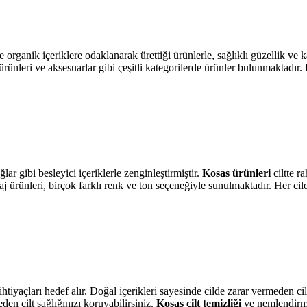
organik içeriklere odaklanarak ürettiği ürünlerle, sağlıklı güzellik ve k
 ürünleri ve aksesuarlar gibi çeşitli kategorilerde ürünler bulunmaktadır
lar gibi besleyici içeriklerle zenginleştirmiştir.
Kosas ürünleri
ciltte r
akyaj ürünleri, birçok farklı renk ve ton seçeneğiyle sunulmaktadır. Her ci
tiyaçları hedef alır. Doğal içerikleri sayesinde cilde zarar vermeden ci
eden cilt sağlığınızı koruyabilirsiniz.
Kosas cilt temizliği
ve nemlendirm