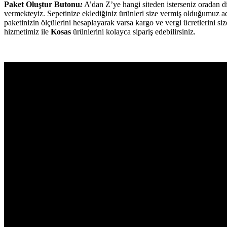
Paket Oluştur Butonu
:
A’dan Z’ye hangi siteden isterseniz oradan d
vermekteyiz. Sepetinize eklediğiniz ürünleri size vermiş olduğumuz a
paketinizin ölçülerini hesaplayarak varsa kargo ve vergi ücretlerini
hizmetimiz ile
Kosas
ürünlerini kolayca sipariş edebilirsiniz.