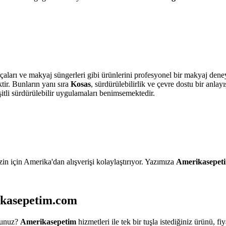
aları ve makyaj süngerleri gibi ürünlerini profesyonel bir makyaj deneyim
ktir. Bunların yanı sıra
Kosas
, sürdürülebilirlik ve çevre dostu bir anlay
şitli sürdürülebilir uygulamaları benimsemektedir.
zin için Amerika'dan alışverişi kolaylaştırıyor. Yazımıza
Amerikasepeti
rikasepetim.com
dunuz?
Amerikasepetim
hizmetleri ile tek bir tuşla istediğiniz ürünü, f