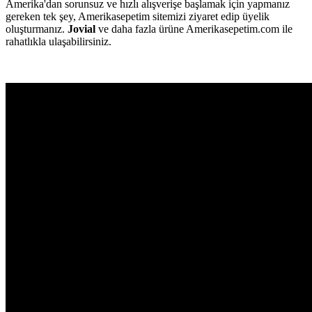
Amerika'dan sorunsuz ve hızlı alışverişe başlamak için yapmanız
gereken tek şey, Amerikasepetim sitemizi ziyaret edip üyelik
oluşturmanız.
Jovial
ve daha fazla ürüne Amerikasepetim.com ile
rahatlıkla ulaşabilirsiniz.