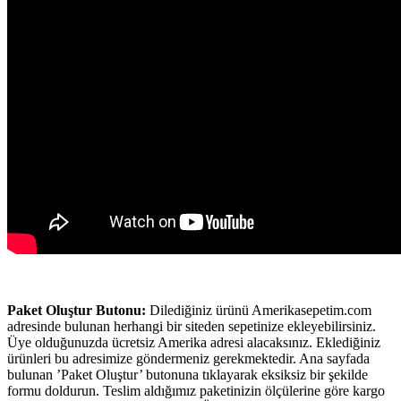
Paket Oluştur Butonu:
Dilediğiniz ürünü Amerikasepetim.com
adresinde bulunan herhangi bir siteden sepetinize ekleyebilirsiniz.
Üye olduğunuzda ücretsiz Amerika adresi alacaksınız. Eklediğiniz
ürünleri bu adresimize göndermeniz gerekmektedir. Ana sayfada
bulunan ’Paket Oluştur’ butonuna tıklayarak eksiksiz bir şekilde
formu doldurun. Teslim aldığımız paketinizin ölçülerine göre kargo