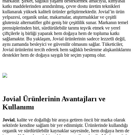
markadır. Şirket, sağlıklı yaşamı desteklemek amacıyla, kimyasal
katkı maddelerinden arındırılmış, çevre dostu üretim teknikleri
kullanarak yüksek kaliteli ürünler geliştirmektedir. Jovial’in ürün
yelpazesi, organik unlar, makarnalar, atıştırmalıklar ve çeşitli
glutensiz alternatifler gibi geniş bir çeşitlilik sunar. Markanın temel
prensiplerinden biri, sürdürülebilir tarımı teşvik etmek ve yerel
çiftçilerle iş birliği yaparak hem doğaya hem de topluma katkı
sağlamaktır. Bu yaklaşım, Jovial ürünlerinin sadece lezzetli değil,
aynı zamanda besleyici ve güvenilir olmasını sağlar. Tüketiciler,
Jovial ürünlerini tercih ederek hem sağlıklı beslenme alışkanlıklarını
destekler hem de doğaya saygılı bir seçim yapmış olur.
Jovial Ürünlerinin Avantajları ve
Kullanımı
Jovial
, kalite ve doğallığı bir araya getiren öncü bir marka olarak
sektörde kendine sağlam bir yer edinmiştir. Ürünlerinde kullandığı
organik ve sürdürülebilir kaynaklar sayesinde, hem doğaya hem de