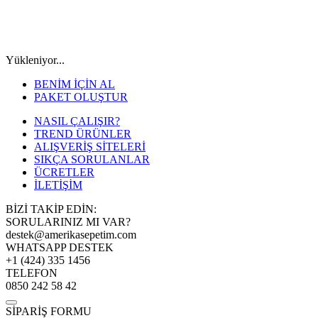
Yükleniyor...
BENİM İÇİN AL
PAKET OLUŞTUR
NASIL ÇALIŞIR?
TREND ÜRÜNLER
ALIŞVERİŞ SİTELERİ
SIKÇA SORULANLAR
ÜCRETLER
İLETİŞİM
BİZİ TAKİP EDİN:
SORULARINIZ MI VAR?
destek@amerikasepetim.com
WHATSAPP DESTEK
+1 (424) 335 1456
TELEFON
0850 242 58 42
SİPARİŞ FORMU