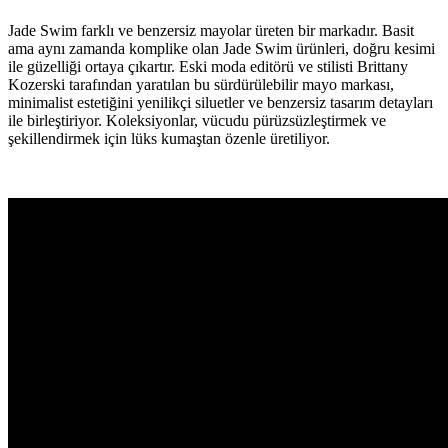
Jade Swim farklı ve benzersiz mayolar üreten bir markadır. Basit
ama aynı zamanda komplike olan Jade Swim ürünleri, doğru kesimi
ile güzelliği ortaya çıkartır. Eski moda editörü ve stilisti Brittany
Kozerski tarafından yaratılan bu sürdürülebilir mayo markası,
minimalist estetiğini yenilikçi siluetler ve benzersiz tasarım detayları
ile birleştiriyor. Koleksiyonlar, vücudu pürüzsüzleştirmek ve
şekillendirmek için lüks kumaştan özenle üretiliyor.