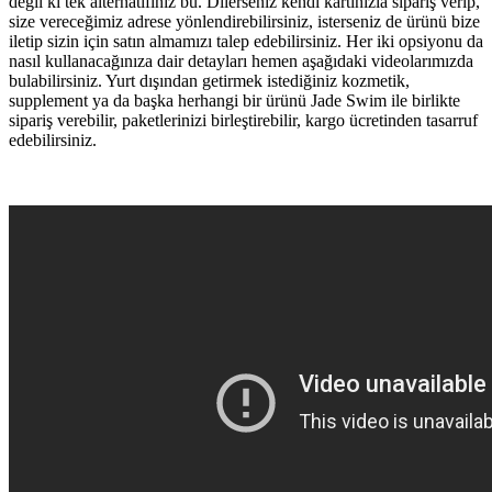
değil ki tek alternatifiniz bu. Dilerseniz kendi kartınızla sipariş verip,
size vereceğimiz adrese yönlendirebilirsiniz, isterseniz de ürünü bize
iletip sizin için satın almamızı talep edebilirsiniz. Her iki opsiyonu da
nasıl kullanacağınıza dair detayları hemen aşağıdaki videolarımızda
bulabilirsiniz. Yurt dışından getirmek istediğiniz kozmetik,
supplement ya da başka herhangi bir ürünü Jade Swim ile birlikte
sipariş verebilir, paketlerinizi birleştirebilir, kargo ücretinden tasarruf
edebilirsiniz.