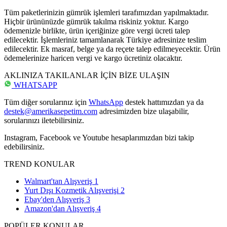
Tüm paketlerinizin gümrük işlemleri tarafımızdan yapılmaktadır.
Hiçbir ürününüzde gümrük takılma riskiniz yoktur. Kargo
ödemenizle birlikte, ürün içeriğinize göre vergi ücreti talep
edilecektir. İşlemleriniz tamamlanarak Türkiye adresinize teslim
edilecektir. Ek masraf, belge ya da reçete talep edilmeyecektir. Ürün
ödemelerinize haricen vergi ve kargo ücretiniz olacaktır.
AKLINIZA TAKILANLAR İÇİN BİZE ULAŞIN
WHATSAPP
Tüm diğer sorularınız için
WhatsApp
destek hattımızdan ya da
destek@amerikasepetim.com
adresimizden bize ulaşabilir,
sorularınızı iletebilirsiniz.
Instagram, Facebook ve Youtube hesaplarımızdan bizi takip
edebilirsiniz.
TREND KONULAR
Walmart'tan Alışveriş
1
Yurt Dışı Kozmetik Alışverişi
2
Ebay'den Alışveriş
3
Amazon'dan Alışveriş
4
POPÜLER KONULAR