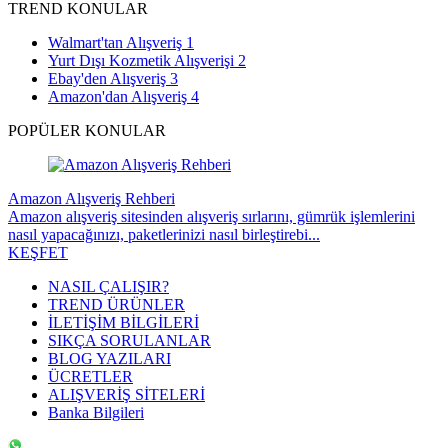
TREND KONULAR
Walmart'tan Alışveriş
1
Yurt Dışı Kozmetik Alışverişi
2
Ebay'den Alışveriş
3
Amazon'dan Alışveriş
4
POPÜLER KONULAR
Amazon Alışveriş Rehberi
Amazon alışveriş sitesinden alışveriş sırlarını, gümrük işlemlerini
nasıl yapacağınızı, paketlerinizi nasıl birleştirebi...
KEŞFET
NASIL ÇALIŞIR?
TREND ÜRÜNLER
İLETİŞİM BİLGİLERİ
SIKÇA SORULANLAR
BLOG YAZILARI
ÜCRETLER
ALIŞVERİŞ SİTELERİ
Banka Bilgileri