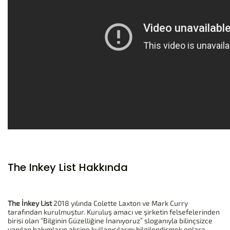
The Inkey List Hakkında
The İnkey List
2018 yılında Colette Laxton ve Mark Curry
tarafından kurulmuştur. Kuruluş amacı ve şirketin felsefelerinden
birisi olan “Bilginin Güzelliğine İnanıyoruz” sloganıyla bilinçsizce
yapılan bakımların aksine kullanıcılarını bilgilendirmek onlara