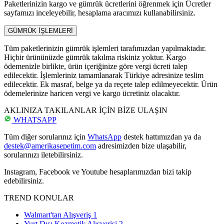
Paketlerinizin kargo ve gümrük ücretlerini öğrenmek için Ücretler
sayfamızı inceleyebilir, hesaplama aracımızı kullanabilirsiniz.
GÜMRÜK İŞLEMLERİ
Tüm paketlerinizin gümrük işlemleri tarafımızdan yapılmaktadır.
Hiçbir ürününüzde gümrük takılma riskiniz yoktur. Kargo
ödemenizle birlikte, ürün içeriğinize göre vergi ücreti talep
edilecektir. İşlemleriniz tamamlanarak Türkiye adresinize teslim
edilecektir. Ek masraf, belge ya da reçete talep edilmeyecektir. Ürün
ödemelerinize haricen vergi ve kargo ücretiniz olacaktır.
AKLINIZA TAKILANLAR İÇİN BİZE ULAŞIN
WHATSAPP
Tüm diğer sorularınız için
WhatsApp
destek hattımızdan ya da
destek@amerikasepetim.com
adresimizden bize ulaşabilir,
sorularınızı iletebilirsiniz.
Instagram, Facebook ve Youtube hesaplarımızdan bizi takip
edebilirsiniz.
TREND KONULAR
Walmart'tan Alışveriş
1
Yurt Dışı Kozmetik Alışverişi
2