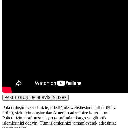
PAKET OLUŞTUR SERVİSİ NEDİR?
Paket oluştur servisimizle, dilediğiniz websitesinden dilediğiniz
ürünü, sizin için oluşturulan Amerika adresinize kargolatın.
Paketinizin tarafımıza ulaşması ardından kargo ve gümrük
işlemlerinizi ödeyin. Tüm işlemlerinizi tamamlayarak adresinize