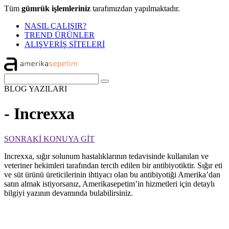
Tüm
gümrük işlemleriniz
tarafımızdan yapılmaktadır.
NASIL ÇALIŞIR?
TREND ÜRÜNLER
ALIŞVERİŞ SİTELERİ
BLOG
YAZILARI
- Increxxa
SONRAKİ KONUYA GİT
Increxxa, sığır solunum hastalıklarının tedavisinde kullanılan ve
veteriner hekimleri tarafından tercih edilen bir antibiyotiktir. Sığır eti
ve süt ürünü üreticilerinin ihtiyacı olan bu antibiyotiği Amerika’dan
satın almak istiyorsanız, Amerikasepetim’in hizmetleri için detaylı
bilgiyi yazının devamında bulabilirsiniz.