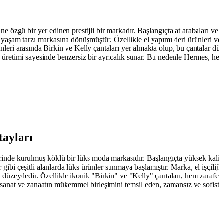
ş
 özgü bir yer edinen prestijli bir markadır. Başlangıçta at arabaları v
 yaşam tarzı markasına dönüşmüştür. Özellikle el yapımı deri ürünleri ve 
leri arasında Birkin ve Kelly çantaları yer almakta olup, bu çantalar 
rlı üretimi sayesinde benzersiz bir ayrıcalık sunar. Bu nedenle Hermes, 
tayları
inde kurulmuş köklü bir lüks moda markasıdır. Başlangıçta yüksek kalit
er gibi çeşitli alanlarda lüks ürünler sunmaya başlamıştır. Marka, el işçi
en üst düzeydedir. Özellikle ikonik "Birkin" ve "Kelly" çantaları, hem zar
 sanat ve zanaatın mükemmel birleşimini temsil eden, zamansız ve sofist