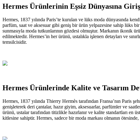
Hermes Ürünlerinin Eşsiz Dünyasına Giri
Hermes, 1837 yılında Paris’te kurulan ve lüks moda dünyasında kendine
parfüm, saat ve aksesuar gibi geniş bir ürün yelpazesine sahip lüks bir
sunmasıyla moda tutkunlarının gözdesi olmuştur. Markanın ikonik ürün
edilmektedir. Hermes’in her ürünü, ustalıkla işlenen detayları ve sını
temsilcisidir.
Hermes Ürünlerinde Kalite ve Tasarım De
Hermes, 1837 yılında Thierry Hermès tarafından Fransa’nın Paris şehr
genişleterek deri çantalar, hazır giyim, aksesuarlar, parfümler ve saatl
ürünü, ustalar tarafından titizlikle hazırlanır ve kalite standartları 
kitlesine sahiptir. Hermes, sadece bir moda markası olmanın ötesinde,