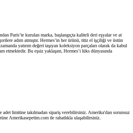
dan Paris’te kurulan marka, başlangıçta kaliteli deri eşyalar ve at
rilere adım atmıştır. Hermes’in her ürünü, titiz el işçiliği ve üstün
ynı zamanda yatırım değeri taşıyan koleksiyon parçaları olarak da kabul
vam etmektedir. Bu eşsiz yaklaşım, Hermes’i lüks dünyasında
 adet limitine takılmadan sipariş verebilirsiniz. Amerika'dan sorunsuz
üne Amerikasepetim.com ile rahatlıkla ulaşabilirsiniz.