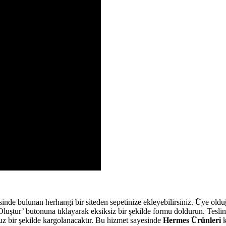
de bulunan herhangi bir siteden sepetinize ekleyebilirsiniz. Üye olduğ
tur’ butonuna tıklayarak eksiksiz bir şekilde formu doldurun. Teslim a
z bir şekilde kargolanacaktır. Bu hizmet sayesinde
Hermes Ürünleri
k