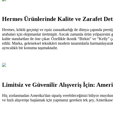
Hermes Ürünlerinde Kalite ve Zarafet Det
Hermes, köklü geçmişi ve eşsiz zanaatkarlığı ile dünya çapında prestij 
arabaları için ekipmanlar üretmiştir. Ancak zamanla ürün yelpazesini gen
kalite standartları ile öne çıkar. Özellikle ikonik “Birkin” ve “Kelly” 
edilir. Marka, geleneksel teknikleri modern tasarımlarla harmanlaya
ayrıcalıklı bir konuma taşımaktadır.
Limitsiz ve Güvenilir Alışveriş İçin: Ame
Hiç zorlanmadan Amerika'dan sipariş verebileceğinizi biliyor muydunuz?
ve hızlı alışverişe başlamak için yapmanız gereken tek şey, Amerikase