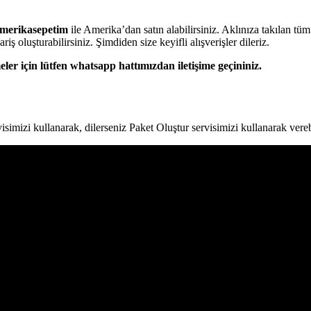
merikasepetim
ile Amerika’dan satın alabilirsiniz. Aklınıza takılan tüm
ş oluşturabilirsiniz. Şimdiden size keyifli alışverişler dileriz.
ler için lütfen whatsapp hattımızdan iletişime geçininiz.
simizi kullanarak, dilerseniz Paket Oluştur servisimizi kullanarak verebi