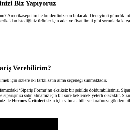
nizi Biz Yapıyoruz
 mu? Amerikasepetim ile bu derdiniz son bulacak. Deneyimli gümrük mü
a'dan istediğiniz ürünler için adet ve fiyat limiti gibi sorunlarla karş
riş Verebilirim?
ek için sizlere iki farklı satın alma seçeneği sunmaktadır.
amızdaki ‘Sipariş Formu’nu eksiksiz bir şekilde doldurabilirsiniz. Sipar
 siparişinizi satın almamız için bir süre beklemek yeterli olacaktır. Si
miz ile
Hermes Ürünleri
sizin için satın alabilir ve tarafınıza gönderebil