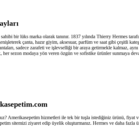
ayları
sahibi bir lüks marka olarak tanınır. 1837 yılında Thierry Hermes tarafın
işleterek çanta, hazır giyim, aksesuar, parfüm ve saat gibi çeşitli katego
çantaları, sadece zarafeti ve işlevselliği bir araya getirmekle kalmaz, a
rak, her sezon modaya yön veren özgün ve sofistike ürünler sunmaya de
rikasepetim.com
 Amerikasepetim hizmetleri ile tek bir tuşla istediğiniz ürünü, fiyat ve
petim sitemizi ziyaret edip üyelik oluşturmanız. Hermes ve daha fazla ür