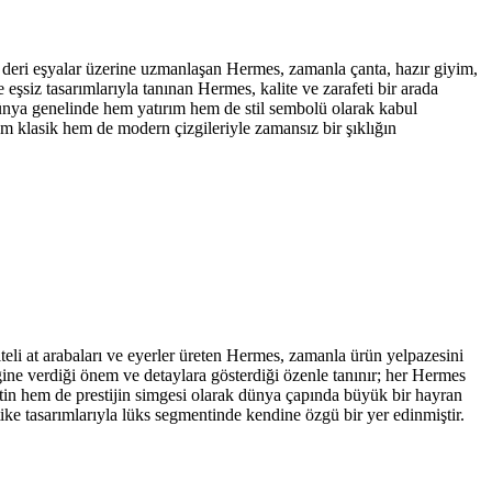
e deri eşyalar üzerine uzmanlaşan Hermes, zamanla çanta, hazır giyim,
eşsiz tasarımlarıyla tanınan Hermes, kalite ve zarafeti bir arada
dünya genelinde hem yatırım hem de stil sembolü olarak kabul
hem klasik hem de modern çizgileriyle zamansız bir şıklığın
eli at arabaları ve eyerler üreten Hermes, zamanla ürün yelpazesini
liğine verdiği önem ve detaylara gösterdiği özenle tanınır; her Hermes
afetin hem de prestijin simgesi olarak dünya çapında büyük bir hayran
ike tasarımlarıyla lüks segmentinde kendine özgü bir yer edinmiştir.