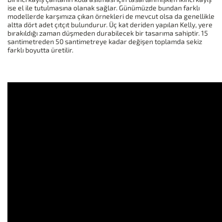
ise el ile tutulmasına olanak sağlar. Günümüzde bundan farklı
modellerde karşımıza çıkan örnekleri de mevcut olsa da genellikle
altta dört adet çıtçıt bulundurur. Üç kat deriden yapılan Kelly, yere
bırakıldığı zaman düşmeden durabilecek bir tasarıma sahiptir. 15
santimetreden 50 santimetreye kadar değişen toplamda sekiz
farklı boyutta üretilir.