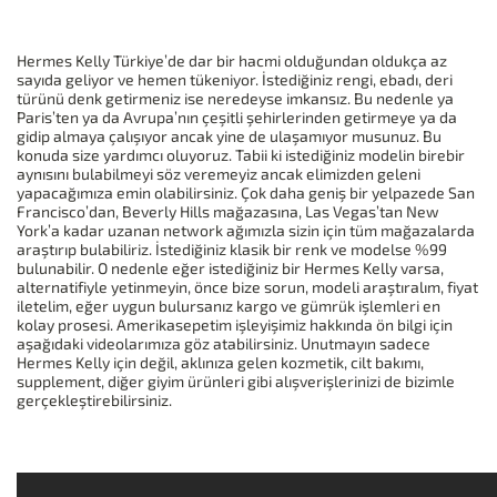
Hermes Kelly Türkiye’de dar bir hacmi olduğundan oldukça az
sayıda geliyor ve hemen tükeniyor. İstediğiniz rengi, ebadı, deri
türünü denk getirmeniz ise neredeyse imkansız. Bu nedenle ya
Paris’ten ya da Avrupa’nın çeşitli şehirlerinden getirmeye ya da
gidip almaya çalışıyor ancak yine de ulaşamıyor musunuz. Bu
konuda size yardımcı oluyoruz. Tabii ki istediğiniz modelin birebir
aynısını bulabilmeyi söz veremeyiz ancak elimizden geleni
yapacağımıza emin olabilirsiniz. Çok daha geniş bir yelpazede San
Francisco’dan, Beverly Hills mağazasına, Las Vegas’tan New
York’a kadar uzanan network ağımızla sizin için tüm mağazalarda
araştırıp bulabiliriz. İstediğiniz klasik bir renk ve modelse %99
bulunabilir. O nedenle eğer istediğiniz bir Hermes Kelly varsa,
alternatifiyle yetinmeyin, önce bize sorun, modeli araştıralım, fiyat
iletelim, eğer uygun bulursanız kargo ve gümrük işlemleri en
kolay prosesi. Amerikasepetim işleyişimiz hakkında ön bilgi için
aşağıdaki videolarımıza göz atabilirsiniz. Unutmayın sadece
Hermes Kelly için değil, aklınıza gelen kozmetik, cilt bakımı,
supplement, diğer giyim ürünleri gibi alışverişlerinizi de bizimle
gerçekleştirebilirsiniz.