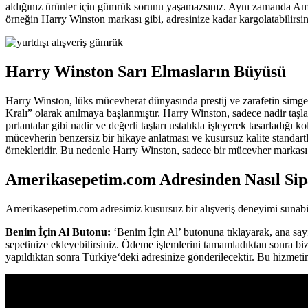
aldığınız ürünler için gümrük sorunu yaşamazsınız. Aynı zamanda Amerik
örneğin Harry Winston markası gibi, adresinize kadar kargolatabilirsin
Harry Winston Sarı Elmasların Büyüsü
Harry Winston, lüks mücevherat dünyasında prestij ve zarafetin simg
Kralı” olarak anılmaya başlanmıştır. Harry Winston, sadece nadir taşlar
pırlantalar gibi nadir ve değerli taşları ustalıkla işleyerek tasarladığ
mücevherin benzersiz bir hikaye anlatması ve kusursuz kalite standar
örnekleridir. Bu nedenle Harry Winston, sadece bir mücevher markası de
Amerikasepetim.com Adresinden Nasıl Sipa
Amerikasepetim.com adresimiz kusursuz bir alışveriş deneyimi sunabilm
Benim İçin Al Butonu:
‘Benim İçin Al’ butonuna tıklayarak, ana sayf
sepetinize ekleyebilirsiniz. Ödeme işlemlerini tamamladıktan sonra bize
yapıldıktan sonra Türkiye‘deki adresinize gönderilecektir. Bu hizmeti