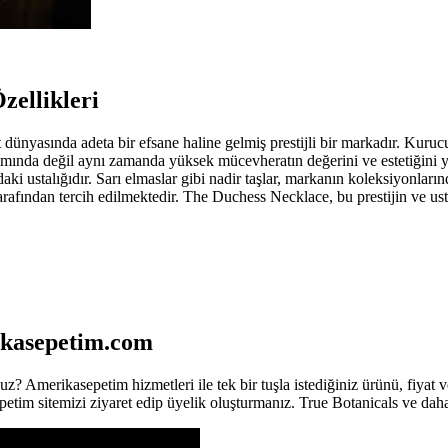
zellikleri
nyasında adeta bir efsane haline gelmiş prestijli bir markadır. Kurucu
arımında değil aynı zamanda yüksek mücevheratın değerini ve estetiğin
aki ustalığıdır. Sarı elmaslar gibi nadir taşlar, markanın koleksiyonların
r tarafından tercih edilmektedir. The Duchess Necklace, bu prestijin ve u
rikasepetim.com
 Amerikasepetim hizmetleri ile tek bir tuşla istediğiniz ürünü, fiyat ve
etim sitemizi ziyaret edip üyelik oluşturmanız. True Botanicals ve daha