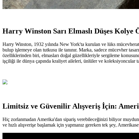
Harry Winston Sarı Elmaslı Düşes Kolye Ö
Harry Winston, 1932 yılında New York'ta kurulan ve lüks mücevherat dü
bulup işlemeye olan tutkusu ile tanınır. Marka, sadece mücevher tas
özelliklerinden biri, elmasları doğal güzellikleriyle sergileme konusund
işçiliği ile dünya çapında kraliyet aileleri, ünlüler ve koleksiyoncula
Limitsiz ve Güvenilir Alışveriş İçin: Ame
Hiç zorlanmadan Amerika'dan sipariş verebileceğinizi biliyor muydunuz?
ve hızlı alışverişe başlamak için yapmanız gereken tek şey, Amerikasep