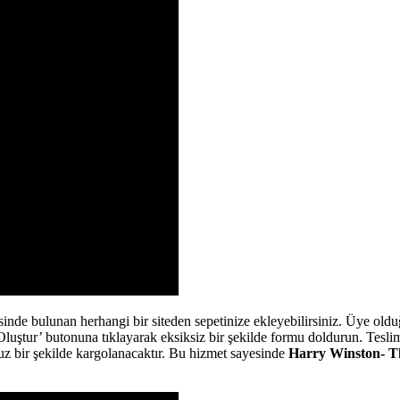
de bulunan herhangi bir siteden sepetinize ekleyebilirsiniz. Üye olduğ
tur’ butonuna tıklayarak eksiksiz bir şekilde formu doldurun. Teslim a
z bir şekilde kargolanacaktır. Bu hizmet sayesinde
Harry Winston- T