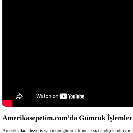
Amerikasepetim.com’da Gümrük İşlemleri
Amerika'dan alışveriş yaparken gümrük konusu sizi endişelendiriyor