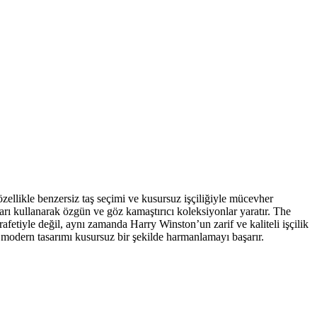
zellikle benzersiz taş seçimi ve kusursuz işçiliğiyle mücevher
ları kullanarak özgün ve göz kamaştırıcı koleksiyonlar yaratır. The
fetiyle değil, aynı zamanda Harry Winston’un zarif ve kaliteli işçilik
e modern tasarımı kusursuz bir şekilde harmanlamayı başarır.