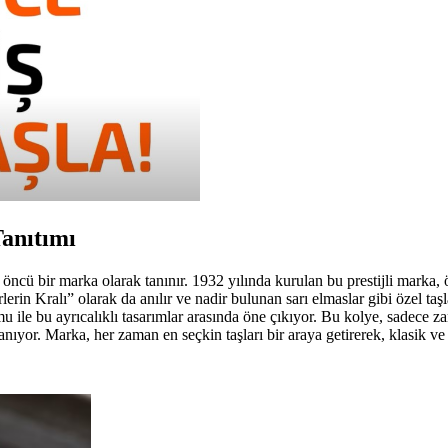
anıtımı
cü bir marka olarak tanınır. 1932 yılında kurulan bu prestijli marka, ö
rin Kralı” olarak da anılır ve nadir bulunan sarı elmaslar gibi özel taş
e bu ayrıcalıklı tasarımlar arasında öne çıkıyor. Bu kolye, sadece zara
anıyor. Marka, her zaman en seçkin taşları bir araya getirerek, klasik v