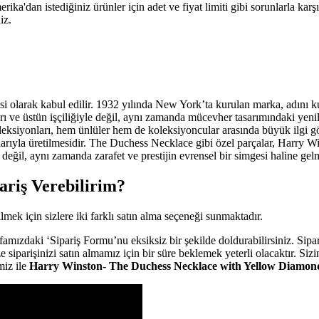
a'dan istediğiniz ürünler için adet ve fiyat limiti gibi sorunlarla karş
iz.
esi olarak kabul edilir. 1932 yılında New York’ta kurulan marka, adını
ı ve üstün işçiliğiyle değil, aynı zamanda mücevher tasarımındaki yenilik
ı koleksiyonları, hem ünlüler hem de koleksiyoncular arasında büyük ilgi g
tlarıyla üretilmesidir. The Duchess Necklace gibi özel parçalar, Harry
ğil, aynı zamanda zarafet ve prestijin evrensel bir simgesi haline gelmi
riş Verebilirim?
ek için sizlere iki farklı satın alma seçeneği sunmaktadır.
amızdaki ‘Sipariş Formu’nu eksiksiz bir şekilde doldurabilirsiniz. Sipar
 siparişinizi satın almamız için bir süre beklemek yeterli olacaktır. Si
miz ile
Harry Winston- The Duchess Necklace with Yellow Diamo