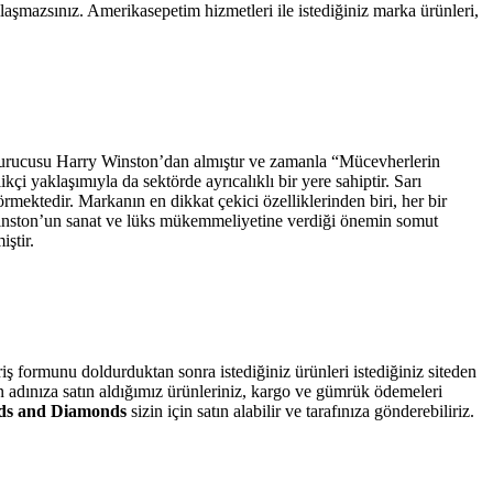
ılaşmazsınız. Amerikasepetim hizmetleri ile istediğiniz marka ürünleri,
 kurucusu Harry Winston’dan almıştır ve zamanla “Mücevherlerin
çi yaklaşımıyla da sektörde ayrıcalıklı bir yere sahiptir. Sarı
örmektedir. Markanın en dikkat çekici özelliklerinden biri, her bir
 Winston’un sanat ve lüks mükemmeliyetine verdiği önemin somut
ştir.
iş formunu doldurduktan sonra istediğiniz ürünleri istediğiniz siteden
zin adınıza satın aldığımız ürünleriniz, kargo ve gümrük ödemeleri
nds and Diamonds
sizin için satın alabilir ve tarafınıza gönderebiliriz.