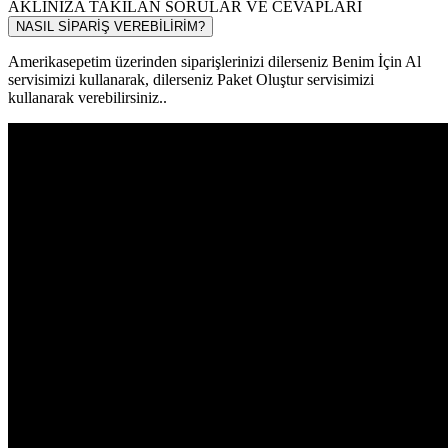
AKLINIZA TAKILAN SORULAR VE CEVAPLARI
NASIL SİPARİŞ VEREBİLİRİM?
Amerikasepetim üzerinden siparişlerinizi dilerseniz Benim İçin Al
servisimizi kullanarak, dilerseniz Paket Oluştur servisimizi
kullanarak verebilirsiniz..