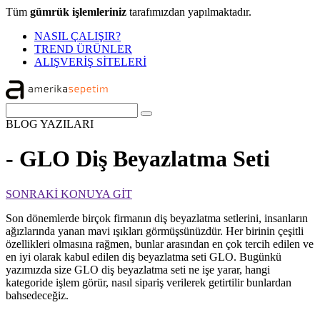
Tüm
gümrük işlemleriniz
tarafımızdan yapılmaktadır.
NASIL ÇALIŞIR?
TREND ÜRÜNLER
ALIŞVERİŞ SİTELERİ
BLOG
YAZILARI
- GLO Diş Beyazlatma Seti
SONRAKİ KONUYA GİT
Son dönemlerde birçok firmanın diş beyazlatma setlerini, insanların
ağızlarında yanan mavi ışıkları görmüşsünüzdür. Her birinin çeşitli
özellikleri olmasına rağmen, bunlar arasından en çok tercih edilen ve
en iyi olarak kabul edilen diş beyazlatma seti GLO. Bugünkü
yazımızda size GLO diş beyazlatma seti ne işe yarar, hangi
kategoride işlem görür, nasıl sipariş verilerek getirtilir bunlardan
bahsedeceğiz.