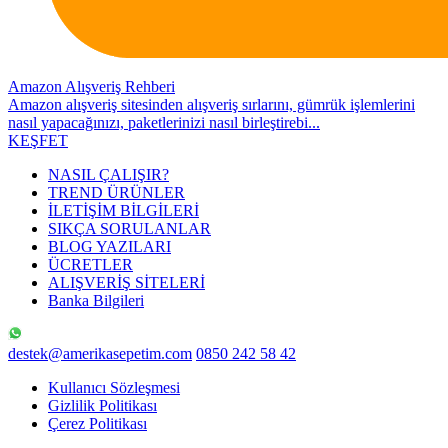
Amazon Alışveriş Rehberi
Amazon alışveriş sitesinden alışveriş sırlarını, gümrük işlemlerini
nasıl yapacağınızı, paketlerinizi nasıl birleştirebi...
KEŞFET
NASIL ÇALIŞIR?
TREND ÜRÜNLER
İLETİŞİM BİLGİLERİ
SIKÇA SORULANLAR
BLOG YAZILARI
ÜCRETLER
ALIŞVERİŞ SİTELERİ
Banka Bilgileri
destek@amerikasepetim.com
0850 242 58 42
Kullanıcı Sözleşmesi
Gizlilik Politikası
Çerez Politikası