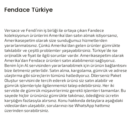
Fendace Türkiye
Versace ve Fendi’nin iş birliği ile ortaya çıkan Fandece
koleksiyonun ürünlerini Amerika’dan satın almak istiyorsanız,
Amerikasepetim olarak size sunduğumuz hizmetlerden
yararlanmalısınız. Çünkü Amerika’dan gelen ürünler gümrükte
takılabilir ve çeşitli problemler yaşayabilirsiniz. Türkiye’de ise
orijinallik ve fiyat ile ilgili sorunlar vardır. Amerikasepetim olarak
Amerika’dan Fendace ürünleri satın alabilmenizi sağlıyoruz.
Benim İçin Al servisinden yararlanabilmek için ürünün bağlantısını
bize iletmeniz yeterlidir. Satın alma, kargolama, gümrük ve adrese
ulaştırma gibi süreçlerin tümünü hallediyoruz. Dilerseniz Paket
Oluştur servisini de tercih ederek ürünü siz satın alabilir ve
gümrük işlemleriyle ilgilenmemizi talep edebilirsiniz. Her iki
serviste de gümrük müşavirlerimiz gerekli işlemleri tamamlar. Bu
sayede hiçbir ürününüz gümrükte takılmaz, ödediğiniz ücretin
karşılığını fazlasıyla alırsınız. Konu hakkında detaylara aşağıdaki
videolardan ulaşabilir, sorularınızı ise WhatsApp hattımız
üzerinden sorabilirsiniz.