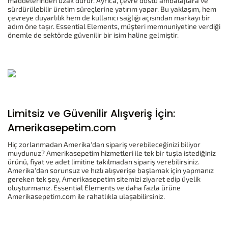
maddelerinden uzak durur. Ayrıca, çevre dostu ambalajlara ve
sürdürülebilir üretim süreçlerine yatırım yapar. Bu yaklaşım, hem
çevreye duyarlılık hem de kullanıcı sağlığı açısından markayı bir
adım öne taşır. Essential Elements, müşteri memnuniyetine verdiği
önemle de sektörde güvenilir bir isim haline gelmiştir.
Limitsiz ve Güvenilir Alışveriş İçin:
Amerikasepetim.com
Hiç zorlanmadan Amerika'dan sipariş verebileceğinizi biliyor
muydunuz? Amerikasepetim hizmetleri ile tek bir tuşla istediğiniz
ürünü, fiyat ve adet limitine takılmadan sipariş verebilirsiniz.
Amerika'dan sorunsuz ve hızlı alışverişe başlamak için yapmanız
gereken tek şey, Amerikasepetim sitemizi ziyaret edip üyelik
oluşturmanız. Essential Elements ve daha fazla ürüne
Amerikasepetim.com ile rahatlıkla ulaşabilirsiniz.