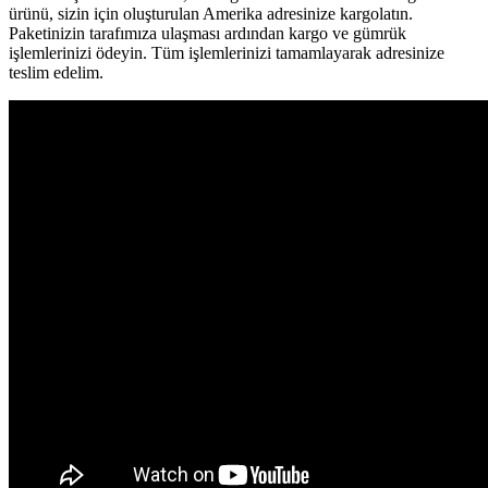
ürünü, sizin için oluşturulan Amerika adresinize kargolatın.
Paketinizin tarafımıza ulaşması ardından kargo ve gümrük
işlemlerinizi ödeyin. Tüm işlemlerinizi tamamlayarak adresinize
teslim edelim.