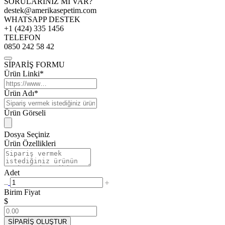
SORULARINIZ MI VAR?
destek@amerikasepetim.com
WHATSAPP DESTEK
+1 (424) 335 1456
TELEFON
0850 242 58 42
SİPARİŞ FORMU
Ürün Linki*
Ürün Adı*
Ürün Görseli
Dosya Seçiniz
Ürün Özellikleri
Adet
Birim Fiyat
$
SİPARİŞ OLUŞTUR