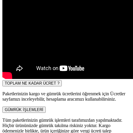
TOPLAM NE KADAR ÜCRET ?
Paketlerinizin kargo ve gümrük ücretlerini öğrenmek için Ücretler
sayfamızı inceleyebilir, hesaplama aracımızı kullanabilirsiniz.
GÜMRÜK İŞLEMLERİ
Tüm paketlerinizin gümrük işlemleri tarafımızdan yapılmaktadır.
Hiçbir ürününüzde gümrük takılma riskiniz yoktur. Kargo
ödemenizle birlikte, ürün içeriğinize göre vergi ücreti talep