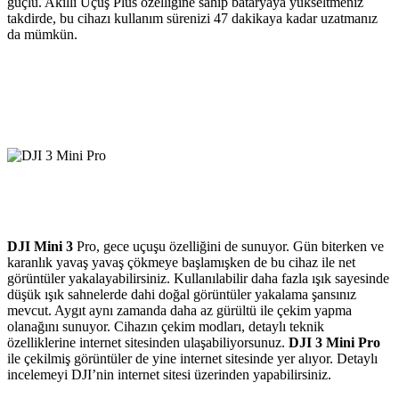
güçlü. Akıllı Uçuş Plus özelliğine sahip bataryaya yükseltmeniz
takdirde, bu cihazı kullanım sürenizi 47 dakikaya kadar uzatmanız
da mümkün.
DJI Mini 3
Pro, gece uçuşu özelliğini de sunuyor. Gün biterken ve
karanlık yavaş yavaş çökmeye başlamışken de bu cihaz ile net
görüntüler yakalayabilirsiniz. Kullanılabilir daha fazla ışık sayesinde
düşük ışık sahnelerde dahi doğal görüntüler yakalama şansınız
mevcut. Aygıt aynı zamanda daha az gürültü ile çekim yapma
olanağını sunuyor. Cihazın çekim modları, detaylı teknik
özelliklerine internet sitesinden ulaşabiliyorsunuz.
DJI 3 Mini Pro
ile çekilmiş görüntüler de yine internet sitesinde yer alıyor. Detaylı
incelemeyi DJI’nin internet sitesi üzerinden yapabilirsiniz.