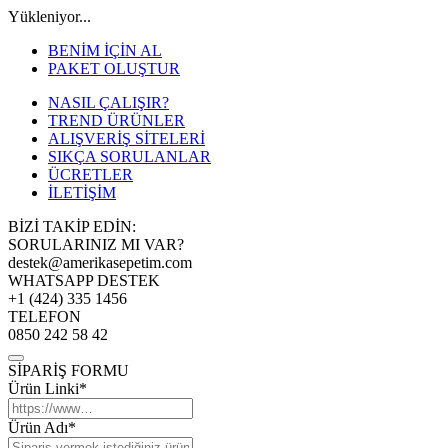
Yükleniyor...
BENİM İÇİN AL
PAKET OLUŞTUR
NASIL ÇALIŞIR?
TREND ÜRÜNLER
ALIŞVERİŞ SİTELERİ
SIKÇA SORULANLAR
ÜCRETLER
İLETİŞİM
BİZİ TAKİP EDİN:
SORULARINIZ MI VAR?
destek@amerikasepetim.com
WHATSAPP DESTEK
+1 (424) 335 1456
TELEFON
0850 242 58 42
SİPARİŞ FORMU
Ürün Linki*
Ürün Adı*