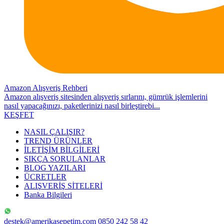
Amazon Alışveriş Rehberi
Amazon alışveriş sitesinden alışveriş sırlarını, gümrük işlemlerini
nasıl yapacağınızı, paketlerinizi nasıl birleştirebi...
KEŞFET
NASIL ÇALIŞIR?
TREND ÜRÜNLER
İLETİŞİM BİLGİLERİ
SIKÇA SORULANLAR
BLOG YAZILARI
ÜCRETLER
ALIŞVERİŞ SİTELERİ
Banka Bilgileri
destek@amerikasepetim.com
0850 242 58 42