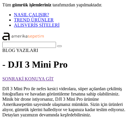
Tüm
gümrük işlemleriniz
tarafımızdan yapılmaktadır.
NASIL ÇALIŞIR?
TREND ÜRÜNLER
ALIŞVERİŞ SİTELERİ
BLOG
YAZILARI
- DJI 3 Mini Pro
SONRAKİ KONUYA GİT
DJI 3 Mini Pro ile nefes kesici videolara, süper açılardan çekilmiş
fotoğraflara ve havadan görüntüleme fırsatına sahip olabilirsiniz.
Minik bir drone istiyorsanız, DJI 3 Mini Pro ürününe
Amerikasepetim sayesinde ulaşmanız mümkün. Sizin için ürünleri
alıyor, gümrük işlerini hallediyor ve kapınıza kadar teslim ediyoruz.
Detayları yazımızın devamında keşfedebilirsiniz.