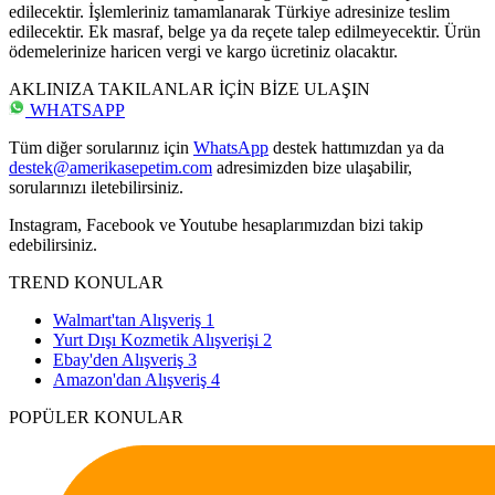
edilecektir. İşlemleriniz tamamlanarak Türkiye adresinize teslim
edilecektir. Ek masraf, belge ya da reçete talep edilmeyecektir. Ürün
ödemelerinize haricen vergi ve kargo ücretiniz olacaktır.
AKLINIZA TAKILANLAR İÇİN BİZE ULAŞIN
WHATSAPP
Tüm diğer sorularınız için
WhatsApp
destek hattımızdan ya da
destek@amerikasepetim.com
adresimizden bize ulaşabilir,
sorularınızı iletebilirsiniz.
Instagram, Facebook ve Youtube hesaplarımızdan bizi takip
edebilirsiniz.
TREND KONULAR
Walmart'tan Alışveriş
1
Yurt Dışı Kozmetik Alışverişi
2
Ebay'den Alışveriş
3
Amazon'dan Alışveriş
4
POPÜLER KONULAR