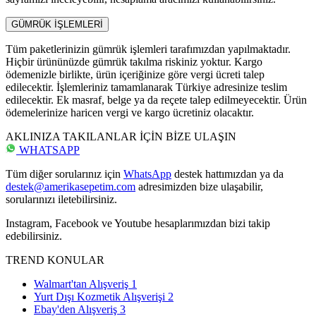
GÜMRÜK İŞLEMLERİ
Tüm paketlerinizin gümrük işlemleri tarafımızdan yapılmaktadır.
Hiçbir ürününüzde gümrük takılma riskiniz yoktur. Kargo
ödemenizle birlikte, ürün içeriğinize göre vergi ücreti talep
edilecektir. İşlemleriniz tamamlanarak Türkiye adresinize teslim
edilecektir. Ek masraf, belge ya da reçete talep edilmeyecektir. Ürün
ödemelerinize haricen vergi ve kargo ücretiniz olacaktır.
AKLINIZA TAKILANLAR İÇİN BİZE ULAŞIN
WHATSAPP
Tüm diğer sorularınız için
WhatsApp
destek hattımızdan ya da
destek@amerikasepetim.com
adresimizden bize ulaşabilir,
sorularınızı iletebilirsiniz.
Instagram, Facebook ve Youtube hesaplarımızdan bizi takip
edebilirsiniz.
TREND KONULAR
Walmart'tan Alışveriş
1
Yurt Dışı Kozmetik Alışverişi
2
Ebay'den Alışveriş
3