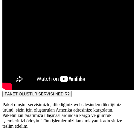
PAKET OLUŞTUR SERVİSİ NEDİR?
Paket oluştur servisimizle, dilediğiniz websitesinden dilediğiniz
ürünü, sizin için oluşturulan Amerika adresinize kargolatın.
Paketinizin tarafımıza ulaşması ardından kargo ve gümrük
işlemlerinizi ödeyin. Tüm işlemlerinizi tamamlayarak adresinize
teslim edelim.