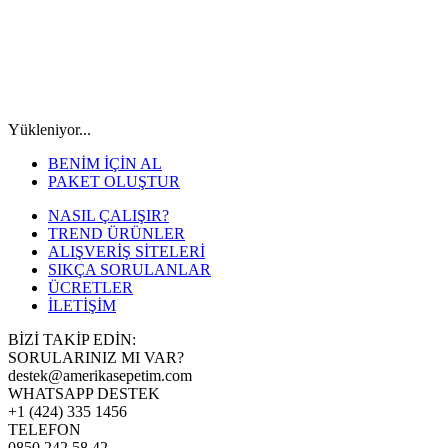
Yükleniyor...
BENİM İÇİN AL
PAKET OLUŞTUR
NASIL ÇALIŞIR?
TREND ÜRÜNLER
ALIŞVERİŞ SİTELERİ
SIKÇA SORULANLAR
ÜCRETLER
İLETİŞİM
BİZİ TAKİP EDİN:
SORULARINIZ MI VAR?
destek@amerikasepetim.com
WHATSAPP DESTEK
+1 (424) 335 1456
TELEFON
0850 242 58 42