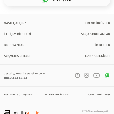
WHATSAPP
NASIL ÇALIŞIR?
TREND ÜRÜNLER
İLETİŞİM BİLGİLERİ
SIKÇA SORULANLAR
BLOG YAZILARI
ÜCRETLER
ALIŞVERİŞ SİTELERİ
BANKA BILGILERI
destek@amerikasepetim.com
0850 242 58 42
KULLANICI SÖZLEŞMESI
GIZLILIK POLITIKASI
ÇEREZ POLITIKASI
© 2026 Amerikasepetim