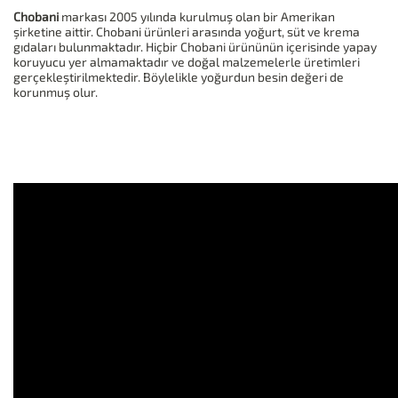
Chobani
markası 2005 yılında kurulmuş olan bir Amerikan
şirketine aittir. Chobani ürünleri arasında yoğurt, süt ve krema
gıdaları bulunmaktadır. Hiçbir Chobani ürününün içerisinde yapay
koruyucu yer almamaktadır ve doğal malzemelerle üretimleri
gerçekleştirilmektedir. Böylelikle yoğurdun besin değeri de
korunmuş olur.