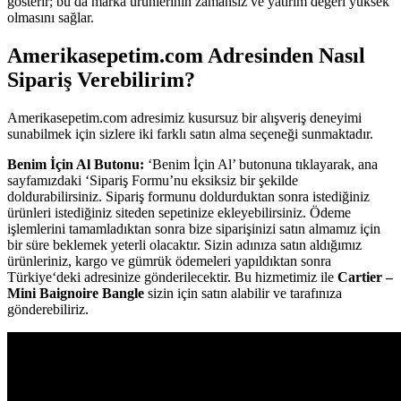
gösterir; bu da marka ürünlerinin zamansız ve yatırım değeri yüksek
olmasını sağlar.
Amerikasepetim.com Adresinden Nasıl
Sipariş Verebilirim?
Amerikasepetim.com adresimiz kusursuz bir alışveriş deneyimi
sunabilmek için sizlere iki farklı satın alma seçeneği sunmaktadır.
Benim İçin Al Butonu:
‘Benim İçin Al’ butonuna tıklayarak, ana
sayfamızdaki ‘Sipariş Formu’nu eksiksiz bir şekilde
doldurabilirsiniz. Sipariş formunu doldurduktan sonra istediğiniz
ürünleri istediğiniz siteden sepetinize ekleyebilirsiniz. Ödeme
işlemlerini tamamladıktan sonra bize siparişinizi satın almamız için
bir süre beklemek yeterli olacaktır. Sizin adınıza satın aldığımız
ürünleriniz, kargo ve gümrük ödemeleri yapıldıktan sonra
Türkiye‘deki adresinize gönderilecektir. Bu hizmetimiz ile
Cartier –
Mini Baignoire Bangle
sizin için satın alabilir ve tarafınıza
gönderebiliriz.