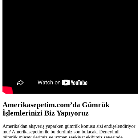
Amerikasepetim.com’da Gümrük
İşlemlerinizi Biz Yapıyoruz
Amerika'dan alışveriş yaparken gümrük konusu sizi endişelendiriyor
mu? Amerikasepetim ile bu derdiniz son bulacak. Deneyimli
gümrük müşavirlerimiz ve uzman sevkiyat ekibimiz sayesinde