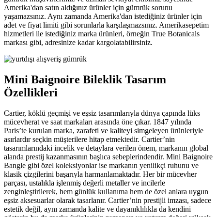
Amerika'dan satın aldığınız ürünler için gümrük sorunu
yaşamazsınız. Aynı zamanda Amerika'dan istediğiniz ürünler için
adet ve fiyat limiti gibi sorunlarla karşılaşmazsınız. Amerikasepetim
hizmetleri ile istediğiniz marka ürünleri, örneğin True Botanicals
markası gibi, adresinize kadar kargolatabilirsiniz.
Mini Baignoire Bileklik Tasarım
Özellikleri
Cartier, köklü geçmişi ve eşsiz tasarımlarıyla dünya çapında lüks
mücevherat ve saat markaları arasında öne çıkar. 1847 yılında
Paris’te kurulan marka, zarafeti ve kaliteyi simgeleyen ürünleriyle
asırlardır seçkin müşterilere hitap etmektedir. Cartier’nin
tasarımlarındaki incelik ve detaylara verilen önem, markanın global
alanda prestij kazanmasının başlıca sebeplerindendir. Mini Baignoire
Bangle gibi özel koleksiyonlar ise markanın yenilikçi ruhunu ve
klasik çizgilerini başarıyla harmanlamaktadır. Her bir mücevher
parçası, ustalıkla işlenmiş değerli metaller ve incilerle
zenginleştirilerek, hem günlük kullanıma hem de özel anlara uygun
eşsiz aksesuarlar olarak tasarlanır. Cartier’nin prestijli imzası, sadece
estetik değil, aynı zamanda kalite ve dayanıklılıkla da kendini