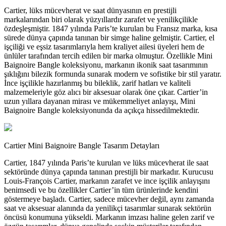
Cartier, lüks mücevherat ve saat dünyasının en prestijli
markalarından biri olarak yüzyıllardır zarafet ve yenilikçilikle
özdeşleşmiştir. 1847 yılında Paris’te kurulan bu Fransız marka, kısa
sürede dünya çapında tanınan bir simge haline gelmiştir. Cartier, el
işçiliği ve eşsiz tasarımlarıyla hem kraliyet ailesi üyeleri hem de
ünlüler tarafından tercih edilen bir marka olmuştur. Özellikle Mini
Baignoire Bangle koleksiyonu, markanın ikonik saat tasarımının
şıklığını bilezik formunda sunarak modern ve sofistike bir stil yaratır.
İnce işçilikle hazırlanmış bu bileklik, zarif hatları ve kaliteli
malzemeleriyle göz alıcı bir aksesuar olarak öne çıkar. Cartier’in
uzun yıllara dayanan mirası ve mükemmeliyet anlayışı, Mini
Baignoire Bangle koleksiyonunda da açıkça hissedilmektedir.
Cartier Mini Baignoire Bangle Tasarım Detayları
Cartier, 1847 yılında Paris’te kurulan ve lüks mücevherat ile saat
sektöründe dünya çapında tanınan prestijli bir markadır. Kurucusu
Louis-François Cartier, markanın zarafet ve ince işçilik anlayışını
benimsedi ve bu özellikler Cartier’in tüm ürünlerinde kendini
göstermeye başladı. Cartier, sadece mücevher değil, aynı zamanda
saat ve aksesuar alanında da yenilikçi tasarımlar sunarak sektörün
öncüsü konumuna yükseldi. Markanın imzası haline gelen zarif ve