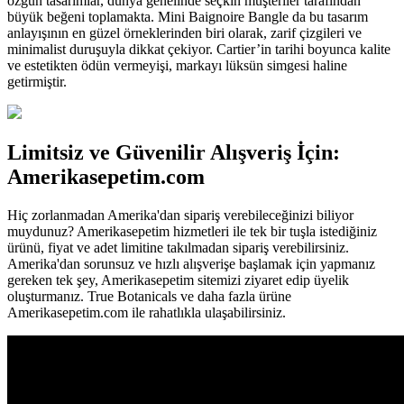
özgün tasarımlar, dünya genelinde seçkin müşteriler tarafından
büyük beğeni toplamakta. Mini Baignoire Bangle da bu tasarım
anlayışının en güzel örneklerinden biri olarak, zarif çizgileri ve
minimalist duruşuyla dikkat çekiyor. Cartier’in tarihi boyunca kalite
ve estetikten ödün vermeyişi, markayı lüksün simgesi haline
getirmiştir.
Limitsiz ve Güvenilir Alışveriş İçin:
Amerikasepetim.com
Hiç zorlanmadan Amerika'dan sipariş verebileceğinizi biliyor
muydunuz? Amerikasepetim hizmetleri ile tek bir tuşla istediğiniz
ürünü, fiyat ve adet limitine takılmadan sipariş verebilirsiniz.
Amerika'dan sorunsuz ve hızlı alışverişe başlamak için yapmanız
gereken tek şey, Amerikasepetim sitemizi ziyaret edip üyelik
oluşturmanız. True Botanicals ve daha fazla ürüne
Amerikasepetim.com ile rahatlıkla ulaşabilirsiniz.