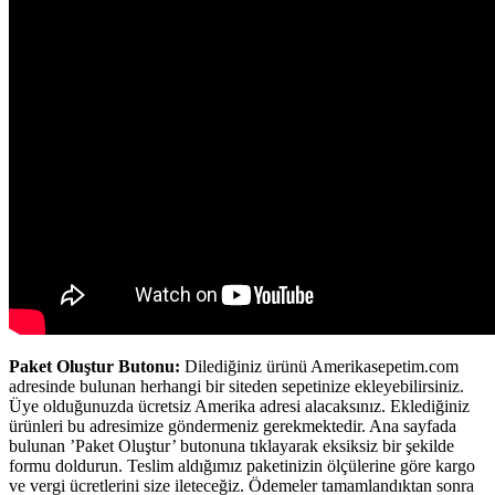
Paket Oluştur Butonu:
Dilediğiniz ürünü Amerikasepetim.com
adresinde bulunan herhangi bir siteden sepetinize ekleyebilirsiniz.
Üye olduğunuzda ücretsiz Amerika adresi alacaksınız. Eklediğiniz
ürünleri bu adresimize göndermeniz gerekmektedir. Ana sayfada
bulunan ’Paket Oluştur’ butonuna tıklayarak eksiksiz bir şekilde
formu doldurun. Teslim aldığımız paketinizin ölçülerine göre kargo
ve vergi ücretlerini size ileteceğiz. Ödemeler tamamlandıktan sonra