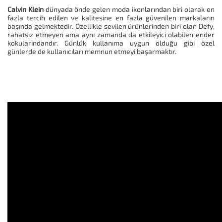
Calvin Klein
dünyada önde gelen moda ikonlarından biri olarak en
fazla tercih edilen ve kalitesine en fazla güvenilen markaların
başında gelmektedir. Özellikle sevilen ürünlerinden biri olan Defy,
rahatsız etmeyen ama aynı zamanda da etkileyici olabilen ender
kokularındandır. Günlük kullanıma uygun olduğu gibi özel
günlerde de kullanıcıları memnun etmeyi başarmaktır.