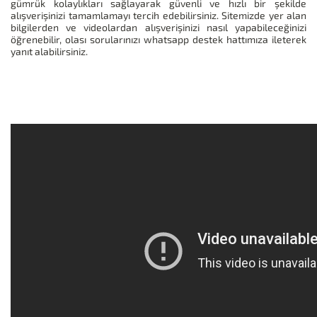
gümrük kolaylıkları sağlayarak güvenli ve hızlı bir şekilde
alışverişinizi tamamlamayı tercih edebilirsiniz. Sitemizde yer alan
bilgilerden ve videolardan alışverişinizi nasıl yapabileceğinizi
öğrenebilir, olası sorularınızı whatsapp destek hattımıza ileterek
yanıt alabilirsiniz.